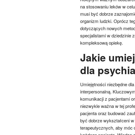
na stosowaniu leków w cel
musi być dobrze zaznajomio
organizm ludzki. Oprócz t
dotyczących nowych metod l
specjalistami w dziedzinie
kompleksową opiekę.
Jakie umie
dla psychia
Umiejętności niezbędne dla
interpersonalną. Kluczowym
komunikacji z pacjentami or
niezwykle ważna w tej profe
pacjenta oraz budować zauf
być dobrze wykształceni w 
terapeutycznych, aby móc 
każdego pacjenta. Wiedza o