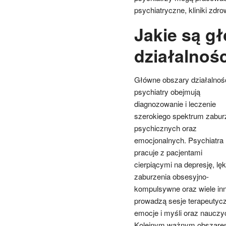
psychiatryczne, kliniki zdr
Jakie są g
działalnośc
Główne obszary działalnoś
psychiatry obejmują
diagnozowanie i leczenie
szerokiego spektrum zabur
psychicznych oraz
emocjonalnych. Psychiatra
pracuje z pacjentami
cierpiącymi na depresję, lęk
zaburzenia obsesyjno-
kompulsywne oraz wiele in
prowadzą sesje terapeutycz
emocje i myśli oraz nauczyć
Kolejnym ważnym obszarem d