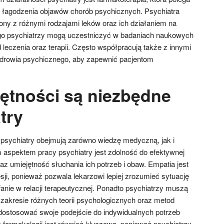
u łagodzenia objawów chorób psychicznych. Psychiatra
ny z różnymi rodzajami leków oraz ich działaniem na
ego psychiatrzy mogą uczestniczyć w badaniach naukowych
eczenia oraz terapii. Często współpracują także z innymi
 zdrowia psychicznego, aby zapewnić pacjentom
jętności są niezbędne
try
 psychiatry obejmują zarówno wiedzę medyczną, jak i
 aspektem pracy psychiatry jest zdolność do efektywnej
az umiejętność słuchania ich potrzeb i obaw. Empatia jest
sji, ponieważ pozwala lekarzowi lepiej zrozumieć sytuację
anie w relacji terapeutycznej. Ponadto psychiatrzy muszą
zakresie różnych teorii psychologicznych oraz metod
dostosować swoje podejście do indywidualnych potrzeb
 farmakologii jest również kluczowa, ponieważ psychiatrzy