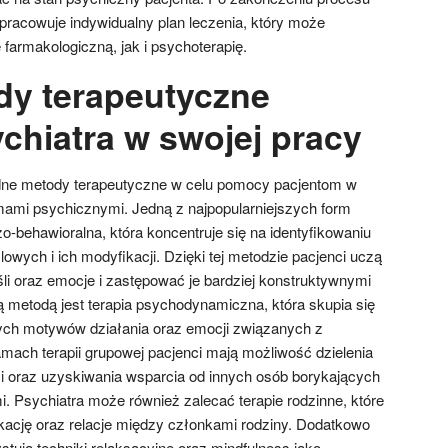
pracowuje indywidualny plan leczenia, który może
farmakologiczną, jak i psychoterapię.
dy terapeutyczne
chiatra w swojej pracy
odne metody terapeutyczne w celu pomocy pacjentom w
emami psychicznymi. Jedną z najpopularniejszych form
zo-behawioralna, która koncentruje się na identyfikowaniu
ych i ich modyfikacji. Dzięki tej metodzie pacjenci uczą
i oraz emocje i zastępować je bardziej konstruktywnymi
ą metodą jest terapia psychodynamiczna, która skupia się
ch motywów działania oraz emocji związanych z
amach terapii grupowej pacjenci mają możliwość dzielenia
i oraz uzyskiwania wsparcia od innych osób borykających
. Psychiatra może również zalecać terapie rodzinne, które
ację oraz relacje między członkami rodziny. Dodatkowo
tują techniki relaksacyjne oraz mindfulness jako