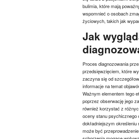
bulimia, które mają poważn
wspomnieć o osobach zmaga
życiowych, takich jak wypad
Jak wygląd
diagnozowa
Proces diagnozowania prze
przedsięwzięciem, które wy
zaczyna się od szczegółow
informacje na temat objawów
Ważnym elementem tego eta
poprzez obserwację jego z
również korzystać z różnyc
oceny stanu psychicznego c
dokładniejszym określeniu 
może być przeprowadzenie
schorzenia mogące wpływać