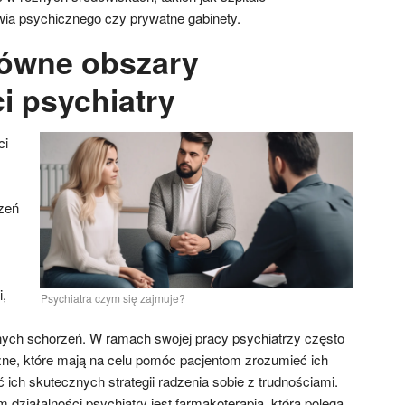
owia psychicznego czy prywatne gabinety.
łówne obszary
i psychiatry
ci
zeń
i,
Psychiatra czym się zajmuje?
nych schorzeń. W ramach swojej pracy psychiatrzy często
ne, które mają na celu pomóc pacjentom zrozumieć ich
 ich skutecznych strategii radzenia sobie z trudnościami.
ziałalności psychiatry jest farmakoterapia, która polega