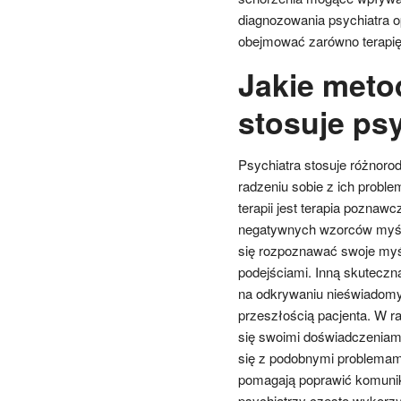
diagnozowania psychiatra o
obejmować zarówno terapię 
Jakie meto
stosuje psy
Psychiatra stosuje różnor
radzeniu sobie z ich probl
terapii jest terapia poznawc
negatywnych wzorców myślow
się rozpoznawać swoje myśl
podejściami. Inną skuteczn
na odkrywaniu nieświadomy
przeszłością pacjenta. W r
się swoimi doświadczeniam
się z podobnymi problemami
pomagają poprawić komunik
psychiatrzy często wykorzys