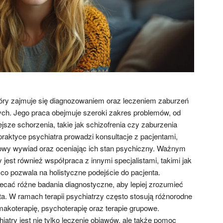
 który zajmuje się diagnozowaniem oraz leczeniem zaburzeń
ch. Jego praca obejmuje szeroki zakres problemów, od
ejsze schorzenia, takie jak schizofrenia czy zaburzenia
raktyce psychiatra prowadzi konsultacje z pacjentami,
wy wywiad oraz oceniając ich stan psychiczny. Ważnym
jest również współpraca z innymi specjalistami, takimi jak
co pozwala na holistyczne podejście do pacjenta.
ecać różne badania diagnostyczne, aby lepiej zrozumieć
a. W ramach terapii psychiatrzy często stosują różnorodne
makoterapię, psychoterapię oraz terapie grupowe.
try jest nie tylko leczenie objawów, ale także pomoc