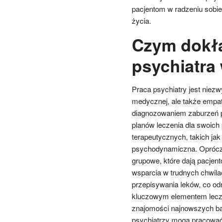
pacjentom w radzeniu sobie
życia.
Czym dokła
psychiatra
Praca psychiatry jest niez
medycznej, ale także empatii
diagnozowaniem zaburzeń p
planów leczenia dla swoich
terapeutycznych, takich jak
psychodynamiczna. Oprócz 
grupowe, które dają pacjen
wsparcia w trudnych chwila
przepisywania leków, co od
kluczowym elementem lecze
znajomości najnowszych ba
psychiatrzy mogą pracować 