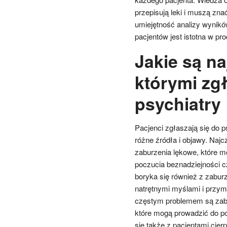
przepisują leki i muszą zna
umiejętność analizy wynikó
pacjentów jest istotna w p
Jakie są na
którymi zgł
psychiatry
Pacjenci zgłaszają się do 
różne źródła i objawy. Naj
zaburzenia lękowe, które m
poczucia beznadziejności c
boryka się również z zabur
natrętnymi myślami i przy
częstym problemem są zabu
które mogą prowadzić do po
się także z pacjentami cier