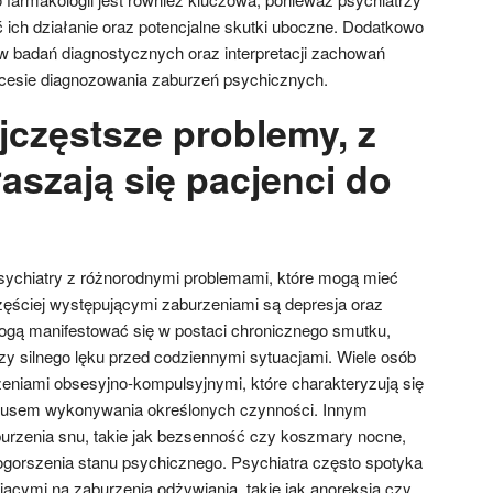
ć ich działanie oraz potencjalne skutki uboczne. Dodatkowo
w badań diagnostycznych oraz interpretacji zachowań
rocesie diagnozowania zaburzeń psychicznych.
jczęstsze problemy, z
aszają się pacjenci do
psychiatry z różnorodnymi problemami, które mogą mieć
częściej występującymi zaburzeniami są depresja oraz
ogą manifestować się w postaci chronicznego smutku,
zy silnego lęku przed codziennymi sytuacjami. Wiele osób
zeniami obsesyjno-kompulsyjnymi, które charakteryzują się
musem wykonywania określonych czynności. Innym
rzenia snu, takie jak bezsenność czy koszmary nocne,
gorszenia stanu psychicznego. Psychiatra często spotyka
piącymi na zaburzenia odżywiania, takie jak anoreksja czy