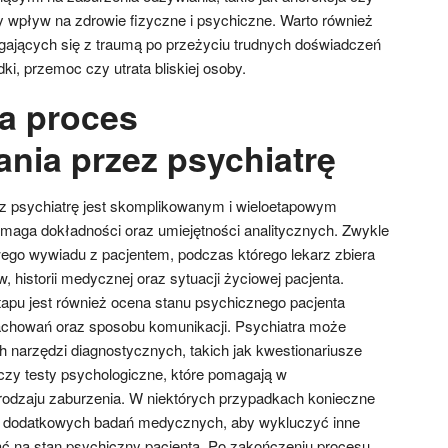
y wpływ na zdrowie fizyczne i psychiczne. Warto również
jących się z traumą po przeżyciu trudnych doświadczeń
ki, przemoc czy utrata bliskiej osoby.
a proces
nia przez psychiatrę
z psychiatrę jest skomplikowanym i wieloetapowym
maga dokładności oraz umiejętności analitycznych. Zwykle
ego wywiadu z pacjentem, podczas którego lekarz zbiera
, historii medycznej oraz sytuacji życiowej pacjenta.
pu jest również ocena stanu psychicznego pacjenta
achowań oraz sposobu komunikacji. Psychiatra może
h narzędzi diagnostycznych, takich jak kwestionariusze
zy testy psychologiczne, które pomagają w
rodzaju zaburzenia. W niektórych przypadkach konieczne
 dodatkowych badań medycznych, aby wykluczyć inne
 na stan psychiczny pacjenta. Po zakończeniu procesu