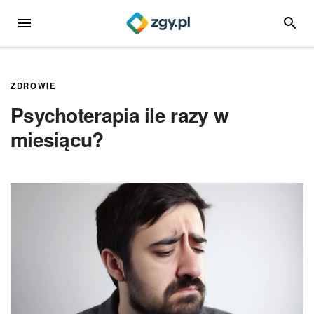
Przejdź
MENU
SZUKA
do
treści
ZDROWIE
Psychoterapia ile razy w
miesiącu?