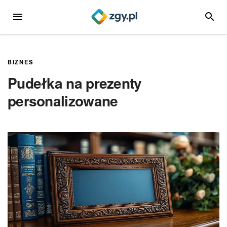
Przejdź
MENU
SZUKA
do
treści
BIZNES
Pudełka na prezenty
personalizowane