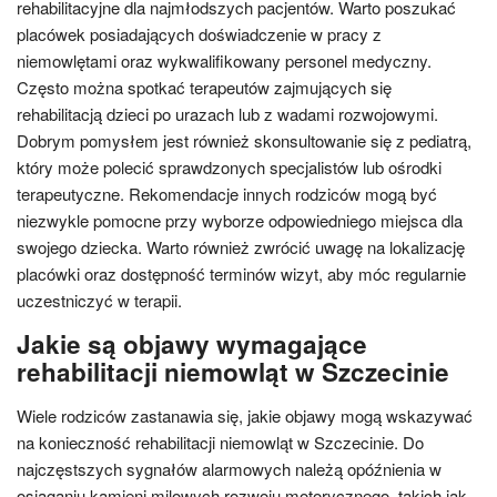
rehabilitacyjne dla najmłodszych pacjentów. Warto poszukać
placówek posiadających doświadczenie w pracy z
niemowlętami oraz wykwalifikowany personel medyczny.
Często można spotkać terapeutów zajmujących się
rehabilitacją dzieci po urazach lub z wadami rozwojowymi.
Dobrym pomysłem jest również skonsultowanie się z pediatrą,
który może polecić sprawdzonych specjalistów lub ośrodki
terapeutyczne. Rekomendacje innych rodziców mogą być
niezwykle pomocne przy wyborze odpowiedniego miejsca dla
swojego dziecka. Warto również zwrócić uwagę na lokalizację
placówki oraz dostępność terminów wizyt, aby móc regularnie
uczestniczyć w terapii.
Jakie są objawy wymagające
rehabilitacji niemowląt w Szczecinie
Wiele rodziców zastanawia się, jakie objawy mogą wskazywać
na konieczność rehabilitacji niemowląt w Szczecinie. Do
najczęstszych sygnałów alarmowych należą opóźnienia w
osiąganiu kamieni milowych rozwoju motorycznego, takich jak