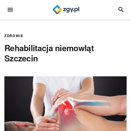
Przejdź
MENU
SZUKA
do
treści
ZDROWIE
Rehabilitacja niemowląt
Szczecin