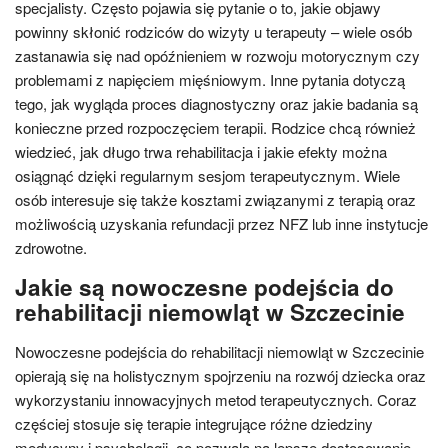
specjalisty. Często pojawia się pytanie o to, jakie objawy
powinny skłonić rodziców do wizyty u terapeuty – wiele osób
zastanawia się nad opóźnieniem w rozwoju motorycznym czy
problemami z napięciem mięśniowym. Inne pytania dotyczą
tego, jak wygląda proces diagnostyczny oraz jakie badania są
konieczne przed rozpoczęciem terapii. Rodzice chcą również
wiedzieć, jak długo trwa rehabilitacja i jakie efekty można
osiągnąć dzięki regularnym sesjom terapeutycznym. Wiele
osób interesuje się także kosztami związanymi z terapią oraz
możliwością uzyskania refundacji przez NFZ lub inne instytucje
zdrowotne.
Jakie są nowoczesne podejścia do
rehabilitacji niemowląt w Szczecinie
Nowoczesne podejścia do rehabilitacji niemowląt w Szczecinie
opierają się na holistycznym spojrzeniu na rozwój dziecka oraz
wykorzystaniu innowacyjnych metod terapeutycznych. Coraz
częściej stosuje się terapie integrujące różne dziedziny
medycyny i psychologii, co pozwala na lepsze dostosowanie