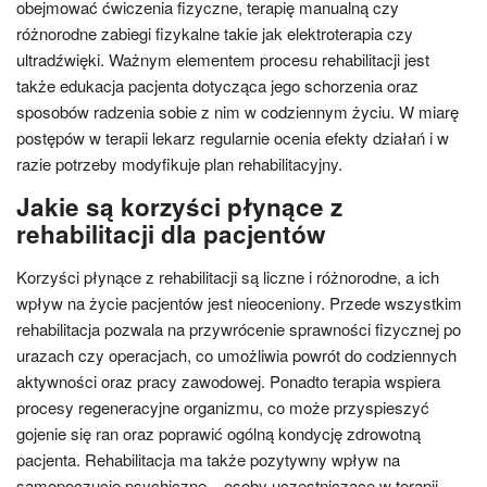
obejmować ćwiczenia fizyczne, terapię manualną czy
różnorodne zabiegi fizykalne takie jak elektroterapia czy
ultradźwięki. Ważnym elementem procesu rehabilitacji jest
także edukacja pacjenta dotycząca jego schorzenia oraz
sposobów radzenia sobie z nim w codziennym życiu. W miarę
postępów w terapii lekarz regularnie ocenia efekty działań i w
razie potrzeby modyfikuje plan rehabilitacyjny.
Jakie są korzyści płynące z
rehabilitacji dla pacjentów
Korzyści płynące z rehabilitacji są liczne i różnorodne, a ich
wpływ na życie pacjentów jest nieoceniony. Przede wszystkim
rehabilitacja pozwala na przywrócenie sprawności fizycznej po
urazach czy operacjach, co umożliwia powrót do codziennych
aktywności oraz pracy zawodowej. Ponadto terapia wspiera
procesy regeneracyjne organizmu, co może przyspieszyć
gojenie się ran oraz poprawić ogólną kondycję zdrowotną
pacjenta. Rehabilitacja ma także pozytywny wpływ na
samopoczucie psychiczne – osoby uczestniczące w terapii