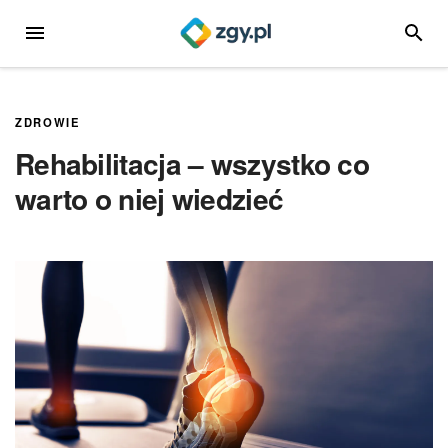
Przejdź
MENU
SZUKA
do
treści
ZDROWIE
Rehabilitacja – wszystko co
warto o niej wiedzieć