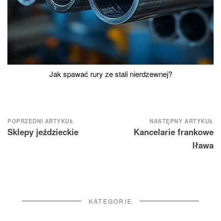
Jak spawać rury ze stali nierdzewnej?
Nawigacja
POPRZEDNI ARTYKUŁ
NASTĘPNY ARTYKUŁ
Sklepy jeździeckie
Kancelarie frankowe
wpisu
Iława
KATEGORIE