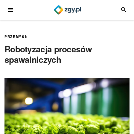
Przejdź
MENU
SZUKA
do
treści
PRZEMYSŁ
Robotyzacja procesów
spawalniczych