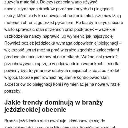
zużycia materiału. Do czyszczenia warto używać
specjalistycznych środków przeznaczonych do pielęgnacji
skóry, które nie tylko usuwają zabrudzenia, ale także nawilżają
materiał i chronią go przed pękaniem. Po każdym użyciu siodła
warto sprawdzić stan strzemion oraz podkładek – wszelkie
uszkodzenia należy naprawić lub wymienić jak najszybciej.
Również odzież jeździecka wymaga odpowiedniej pielęgnacji –
większość ubrań można prać w pralce zgodnie z zaleceniami
producenta umieszczonymi na metkach. Ważne jest również
przechowywanie sprzętu w odpowiednich warunkach – siodła
powinny być trzymane w suchych miejscach z dala od źródeł
wilgoci. Dobrze jest również regularnie kontrolować stan
akcesoriów do pielęgnacji koni i wymieniać je na nowe w razie
potrzeby.
Jakie trendy dominują w branży
jeździeckiej obecnie
Branża jeździecka stale ewoluuje i dostosowuje się do
zmieniających się potrzeb klientów oraz trendów rynkowych.