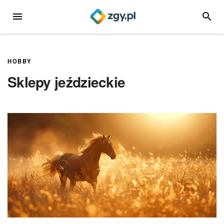
Przejdź
MENU
SZUKA
do
treści
HOBBY
Sklepy jeździeckie