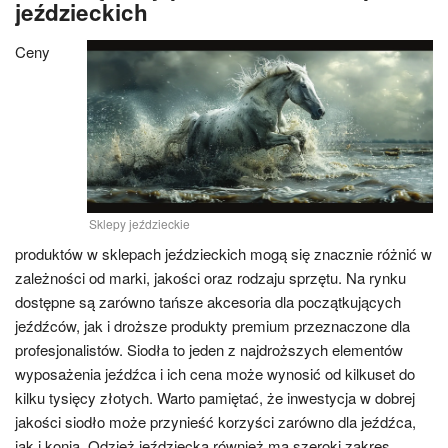
jeździeckich
Ceny
Sklepy jeździeckie
produktów w sklepach jeździeckich mogą się znacznie różnić w
zależności od marki, jakości oraz rodzaju sprzętu. Na rynku
dostępne są zarówno tańsze akcesoria dla początkujących
jeźdźców, jak i droższe produkty premium przeznaczone dla
profesjonalistów. Siodła to jeden z najdroższych elementów
wyposażenia jeźdźca i ich cena może wynosić od kilkuset do
kilku tysięcy złotych. Warto pamiętać, że inwestycja w dobrej
jakości siodło może przynieść korzyści zarówno dla jeźdźca,
jak i konia. Odzież jeździecka również ma szeroki zakres