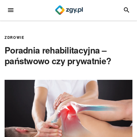
Przejdź
MENU
SZUKA
do
treści
ZDROWIE
Poradnia rehabilitacyjna –
państwowo czy prywatnie?