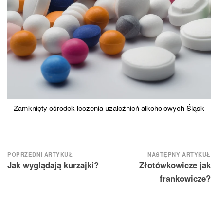
Zamknięty ośrodek leczenia uzależnień alkoholowych Śląsk
Nawigacja
POPRZEDNI ARTYKUŁ
NASTĘPNY ARTYKUŁ
Jak wyglądają kurzajki?
Złotówkowicze jak
wpisu
frankowicze?