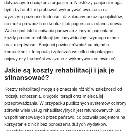
dotyczących obciążenia organizmu. Niektórzy pacjenci mogą
być zbyt ambitni i próbować wykonywać ćwiczenia na
wyższym poziomie trudności niż zalecany przez specjalistów,
co może prowadzić do kontuzji lub pogorszenia stanu zdrowia.
Ważne jest także unikanie porównań z innymi pacjentami –
każdy proces rehabilitacji jest indywidualny i wymaga czasu
oraz cierpliwości. Pacjenci powinni również pamiętać o
komunikacji z terapeutą i zgłaszać wszelkie niepokojące
objawy czy trudności związane z wykonywaniem ćwiczeń.
Jakie są koszty rehabilitacji i jak je
sfinansować?
Koszty rehabilitacji mogą się znacznie różnić w zależności od
rodzaju schorzenia, długości terapii oraz miejsca jej
przeprowadzania. W przypadku publicznych systemów ochrony
zdrowia wiele usług rehabilitacyjnych jest refundowanych lub
współfinansowanych przez państwo, co pozwala pacjentom na
korzystanie z nich bez ponoszenia dużych wydatków.
Jednakże czas oczekiwania na rozpoczęcie terapii może być