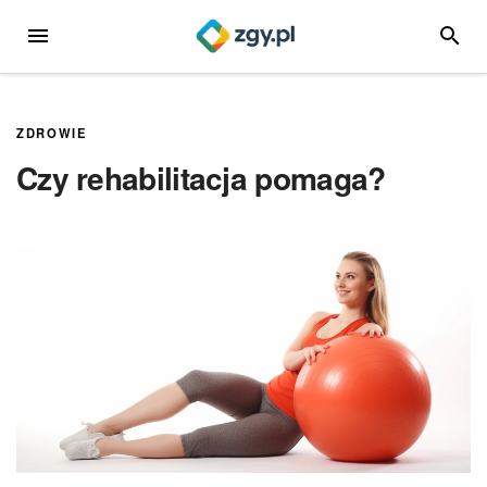
Przejdź
MENU
SZUKA
do
treści
ZDROWIE
Czy rehabilitacja pomaga?