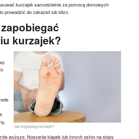
 usuwać kurzajek samodzielnie za pomocą domowych
 prowadzić do zakażeń lub blizn.
 zapobiegać
u kurzajek?
zez
ch
zede
h
ny,
Jak wyglądają kurzajki?
znie wyższe. Noszenie klapek lub innych osłon na stopy