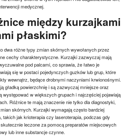
terwencji medycznej.
óżnice między kurzajkami
mi płaskimi?
e to dwa różne typy zmian skórnych wywołanych przez
żne cechy charakterystyczne. Kurzajki zazwyczaj mają
wyczuwalne pod palcami, co sprawia, że łatwo je
wiają się w postaci pojedynczych guzków lub grup, które
kty wewnątrz, będące drobnymi naczyniami krwionośnymi.
ają gładką powierzchnię i są zazwyczaj mniejsze oraz
ogą występować w większych grupach i najczęściej pojawiają
ch. Różnice te mają znaczenie nie tylko dla diagnostyki,
 zmian skórnych. Kurzajki wymagają często bardziej
 takich jak krioterapia czy laseroterapia, podczas gdy
 skutecznie leczone za pomocą preparatów miejscowych
owy lub inne substancje czynne.