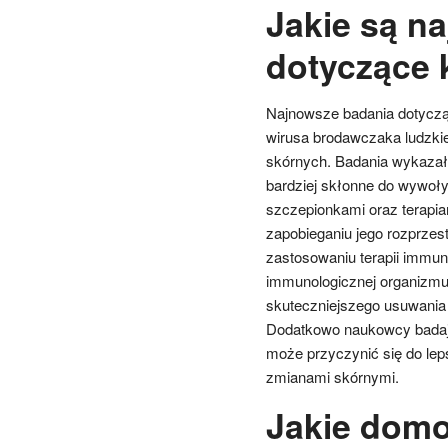
Jakie są n
dotyczące 
Najnowsze badania dotyczą
wirusa brodawczaka ludzki
skórnych. Badania wykazały,
bardziej skłonne do wywoł
szczepionkami oraz terapi
zapobieganiu jego rozprzest
zastosowaniu terapii immun
immunologicznej organizmu
skuteczniejszego usuwania 
Dodatkowo naukowcy badają 
może przyczynić się do le
zmianami skórnymi.
Jakie dom