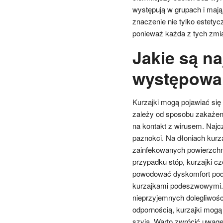
występują w grupach i mają
znaczenie nie tylko estetyc
ponieważ każda z tych zmia
Jakie są na
występowan
Kurzajki mogą pojawiać się 
zależy od sposobu zakażeni
na kontakt z wirusem. Najcz
paznokci. Na dłoniach kurz
zainfekowanych powierzchni
przypadku stóp, kurzajki c
powodować dyskomfort podc
kurzajkami podeszwowymi. 
nieprzyjemnych dolegliwośc
odpornością, kurzajki mogą 
szyja. Warto zwrócić uwagę 