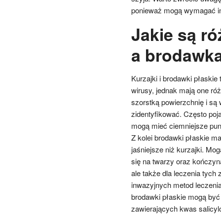
ponieważ mogą wymagać in
Jakie są r
a brodawka
Kurzajki i brodawki płaski
wirusy, jednak mają one ró
szorstką powierzchnię i są 
zidentyfikować. Często poja
mogą mieć ciemniejsze pun
Z kolei brodawki płaskie m
jaśniejsze niż kurzajki. M
się na twarzy oraz kończyna
ale także dla leczenia tych
inwazyjnych metod leczenia,
brodawki płaskie mogą być
zawierających kwas salicyl