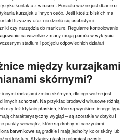
ryzyko kontaktu z wirusem. Ponadto ważne jest dbanie o
tykania kurzajek u innych osób. Jeśli ktoś z bliskich ma
ontakt fizyczny oraz nie dzielić się osobistymi
zniki czy narzędzia do manicure. Regularne kontrolowanie
reagowanie na wszelkie zmiany mogą pomóc w wykryciu
wczesnym stadium i podjęciu odpowiednich działań
óżnice między kurzajkami
mianami skórnymi?
z innymi rodzajami zmian skórnych, dlatego ważne jest
 od innych schorzeń. Na przykład brodawki wirusowe różnią
h czy też kłykcin płaskich, które są wynikiem innego typu
i mają charakterystyczny wygląd – są szorstkie w dotyku i
ne punkty wewnątrz, które są drobnymi naczyniami
ona barwnikowe są gładkie i mają jednolity kolor skóry lub
źnej tekstury. Kłykciny płaskie natomiast często