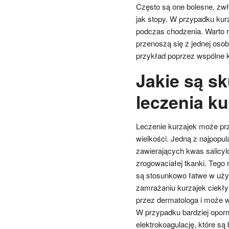
Często są one bolesne, zwł
jak stopy. W przypadku ku
podczas chodzenia. Warto r
przenoszą się z jednej osob
przykład poprzez wspólne k
Jakie są s
leczenia ku
Leczenie kurzajek może prze
wielkości. Jedną z najpopu
zawierających kwas salicylo
zrogowaciałej tkanki. Tego
są stosunkowo łatwe w użyci
zamrażaniu kurzajek ciekł
przez dermatologa i może w
W przypadku bardziej oporn
elektrokoagulację, które są