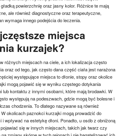
 gładką powierzchnię oraz jasny kolor. Różnice te mają
zne, ale również diagnostyczne oraz terapeutyczne,
n wymaga innego podejścia do leczenia.
jczęstsze miejsca
ia kurzajek?
w różnych miejscach na ciele, a ich lokalizacja często
a oraz od tego, jak często dana część ciała jest narażona
ęściej występujące miejsca to dłonie, stopy oraz okolice
ajki mogą pojawić się w wyniku częstego dotykania
 lub kontaktu z innymi osobami, które mają brodawki. W
zęsto występują na podeszwach, gdzie mogą być bolesne i
zas chodzenia. To dlatego nazywane są również
W okolicach paznokci kurzajki mogą prowadzić do
i i wpływać na estetykę dłoni. Ponadto, u osób z obniżoną
pojawiać się w innych miejscach, takich jak twarz czy
na zmiany skórne w tych rejonach i nie bagatelizować ich,