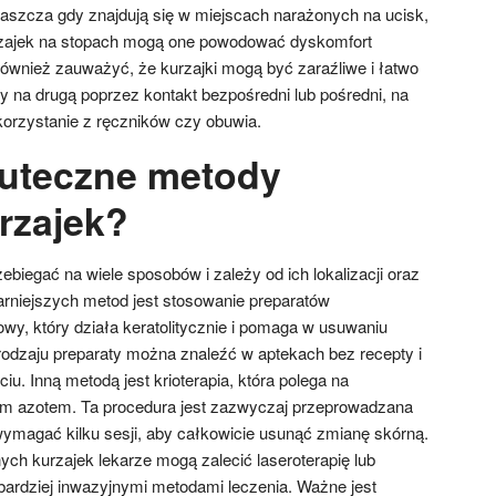
aszcza gdy znajdują się w miejscach narażonych na ucisk,
rzajek na stopach mogą one powodować dyskomfort
ównież zauważyć, że kurzajki mogą być zaraźliwe i łatwo
y na drugą poprzez kontakt bezpośredni lub pośredni, na
orzystanie z ręczników czy obuwia.
kuteczne metody
rzajek?
biegać na wiele sposobów i zależy od ich lokalizacji oraz
larniejszych metod jest stosowanie preparatów
wy, który działa keratolitycznie i pomaga w usuwaniu
 rodzaju preparaty można znaleźć w aptekach bez recepty i
u. Inną metodą jest krioterapia, która polega na
ym azotem. Ta procedura jest zazwyczaj przeprowadzana
ymagać kilku sesji, aby całkowicie usunąć zmianę skórną.
ych kurzajek lekarze mogą zalecić laseroterapię lub
 bardziej inwazyjnymi metodami leczenia. Ważne jest