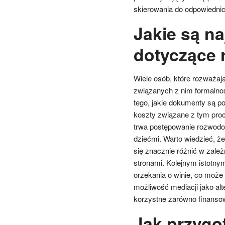
skierowania do odpowiednic
Jakie są na
dotyczące 
Wiele osób, które rozważaj
związanych z nim formalno
tego, jakie dokumenty są p
koszty związane z tym proc
trwa postępowanie rozwodow
dziećmi. Warto wiedzieć, ż
się znacznie różnić w zal
stronami. Kolejnym istotny
orzekania o winie, co może
możliwość mediacji jako al
korzystne zarówno finansowo
Jak przygo