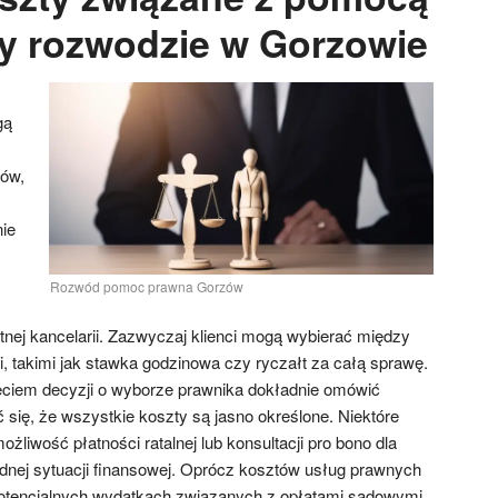
y rozwodzie w Gorzowie
gą
ków,
ie
Rozwód pomoc prawna Gorzów
tnej kancelarii. Zazwyczaj klienci mogą wybierać między
, takimi jak stawka godzinowa czy ryczałt za całą sprawę.
ęciem decyzji o wyborze prawnika dokładnie omówić
 się, że wszystkie koszty są jasno określone. Niektóre
ożliwość płatności ratalnej lub konsultacji pro bono dla
udnej sytuacji finansowej. Oprócz kosztów usług prawnych
potencjalnych wydatkach związanych z opłatami sądowymi