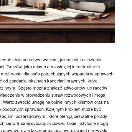
osób staje przed wyzwaniem, jakim jest znalezienie
. Gorzów, jako miasto o rozwiniętej infrastrukturze
e możliwości dla osób potrzebujących wsparcia w sprawach
od zbadania lokalnych kancelarii prawnych, które
rodzinnym. Często można znaleźć adwokatów lub radców
wiadczenie w prowadzeniu spraw rozwodowych i mogą
Warto zwrócić uwagę na opinie innych klientów oraz na
w podobnych sprawach. Kolejnym krokiem może być
izacjami pozarządowymi, które oferują bezpłatne porady
h się w trudnej sytuacji życiowej. Takie instytucje mogą
h prawnych, ale także emocjonalnych, co jest niezwykle