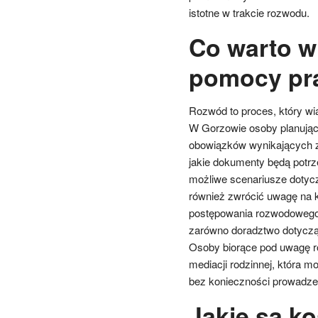
istotne w trakcie rozwodu.
Co warto wi
pomocy pr
Rozwód to proces, który wi
W Gorzowie osoby planują
obowiązków wynikających z
jakie dokumenty będą potrz
możliwe scenariusze dotycz
również zwrócić uwagę na k
postępowania rozwodowego
zarówno doradztwo dotycząc
Osoby biorące pod uwagę r
mediacji rodzinnej, która 
bez konieczności prowadze
Jakie są k