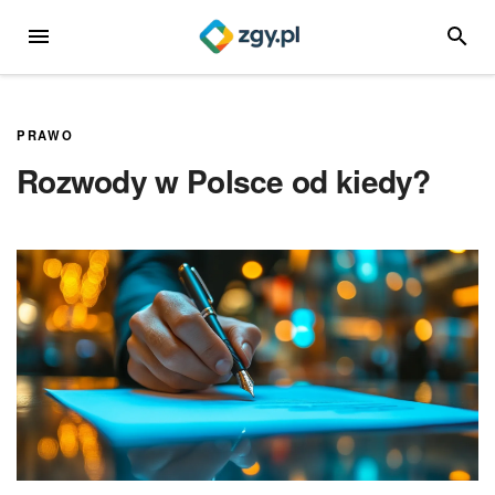
Przejdź
MENU
SZUKA
do
treści
PRAWO
Rozwody w Polsce od kiedy?