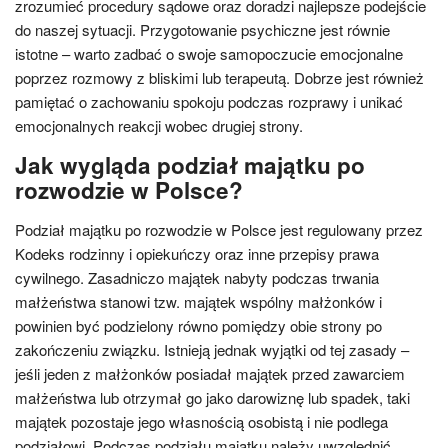
zrozumieć procedury sądowe oraz doradzi najlepsze podejście
do naszej sytuacji. Przygotowanie psychiczne jest równie
istotne – warto zadbać o swoje samopoczucie emocjonalne
poprzez rozmowy z bliskimi lub terapeutą. Dobrze jest również
pamiętać o zachowaniu spokoju podczas rozprawy i unikać
emocjonalnych reakcji wobec drugiej strony.
Jak wygląda podział majątku po
rozwodzie w Polsce?
Podział majątku po rozwodzie w Polsce jest regulowany przez
Kodeks rodzinny i opiekuńczy oraz inne przepisy prawa
cywilnego. Zasadniczo majątek nabyty podczas trwania
małżeństwa stanowi tzw. majątek wspólny małżonków i
powinien być podzielony równo pomiędzy obie strony po
zakończeniu związku. Istnieją jednak wyjątki od tej zasady –
jeśli jeden z małżonków posiadał majątek przed zawarciem
małżeństwa lub otrzymał go jako darowiznę lub spadek, taki
majątek pozostaje jego własnością osobistą i nie podlega
podziałowi. Podczas podziału majątku należy uwzględnić