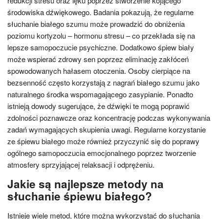
redukcji stresu oraz lęku poprzez stworzenie kojącego
środowiska dźwiękowego. Badania pokazują, że regularne
słuchanie białego szumu może prowadzić do obniżenia
poziomu kortyzolu – hormonu stresu – co przekłada się na
lepsze samopoczucie psychiczne. Dodatkowo śpiew biały
może wspierać zdrowy sen poprzez eliminację zakłóceń
spowodowanych hałasem otoczenia. Osoby cierpiące na
bezsenność często korzystają z nagrań białego szumu jako
naturalnego środka wspomagającego zasypianie. Ponadto
istnieją dowody sugerujące, że dźwięki te mogą poprawić
zdolności poznawcze oraz koncentrację podczas wykonywania
zadań wymagających skupienia uwagi. Regularne korzystanie
ze śpiewu białego może również przyczynić się do poprawy
ogólnego samopoczucia emocjonalnego poprzez tworzenie
atmosfery sprzyjającej relaksacji i odprężeniu.
Jakie są najlepsze metody na
słuchanie śpiewu białego?
Istnieje wiele metod, które można wykorzystać do słuchania