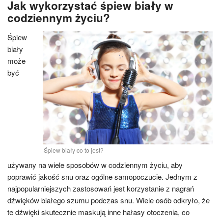
Jak wykorzystać śpiew biały w
codziennym życiu?
Śpiew
biały
może
być
Śpiew biały co to jest?
używany na wiele sposobów w codziennym życiu, aby
poprawić jakość snu oraz ogólne samopoczucie. Jednym z
najpopularniejszych zastosowań jest korzystanie z nagrań
dźwięków białego szumu podczas snu. Wiele osób odkryło, że
te dźwięki skutecznie maskują inne hałasy otoczenia, co