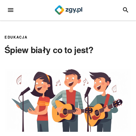
Przejdź
MENU
SZUKA
do
treści
EDUKACJA
Śpiew biały co to jest?