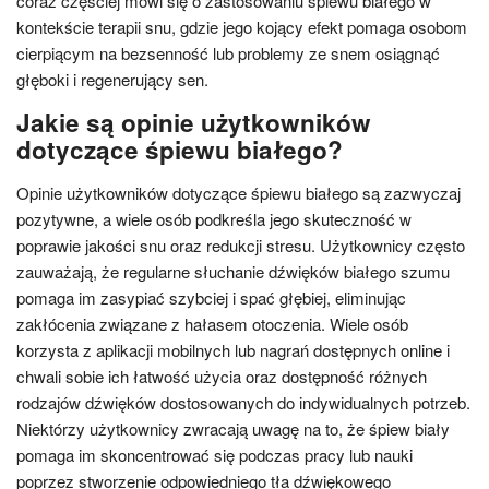
coraz częściej mówi się o zastosowaniu śpiewu białego w
kontekście terapii snu, gdzie jego kojący efekt pomaga osobom
cierpiącym na bezsenność lub problemy ze snem osiągnąć
głęboki i regenerujący sen.
Jakie są opinie użytkowników
dotyczące śpiewu białego?
Opinie użytkowników dotyczące śpiewu białego są zazwyczaj
pozytywne, a wiele osób podkreśla jego skuteczność w
poprawie jakości snu oraz redukcji stresu. Użytkownicy często
zauważają, że regularne słuchanie dźwięków białego szumu
pomaga im zasypiać szybciej i spać głębiej, eliminując
zakłócenia związane z hałasem otoczenia. Wiele osób
korzysta z aplikacji mobilnych lub nagrań dostępnych online i
chwali sobie ich łatwość użycia oraz dostępność różnych
rodzajów dźwięków dostosowanych do indywidualnych potrzeb.
Niektórzy użytkownicy zwracają uwagę na to, że śpiew biały
pomaga im skoncentrować się podczas pracy lub nauki
poprzez stworzenie odpowiedniego tła dźwiękowego