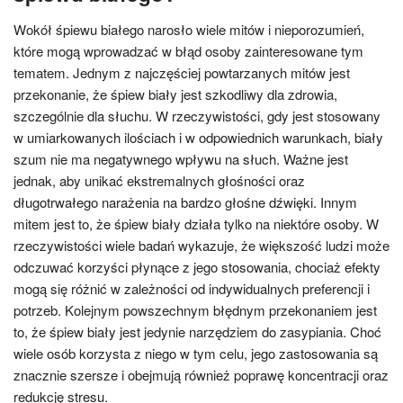
Wokół śpiewu białego narosło wiele mitów i nieporozumień,
które mogą wprowadzać w błąd osoby zainteresowane tym
tematem. Jednym z najczęściej powtarzanych mitów jest
przekonanie, że śpiew biały jest szkodliwy dla zdrowia,
szczególnie dla słuchu. W rzeczywistości, gdy jest stosowany
w umiarkowanych ilościach i w odpowiednich warunkach, biały
szum nie ma negatywnego wpływu na słuch. Ważne jest
jednak, aby unikać ekstremalnych głośności oraz
długotrwałego narażenia na bardzo głośne dźwięki. Innym
mitem jest to, że śpiew biały działa tylko na niektóre osoby. W
rzeczywistości wiele badań wykazuje, że większość ludzi może
odczuwać korzyści płynące z jego stosowania, chociaż efekty
mogą się różnić w zależności od indywidualnych preferencji i
potrzeb. Kolejnym powszechnym błędnym przekonaniem jest
to, że śpiew biały jest jedynie narzędziem do zasypiania. Choć
wiele osób korzysta z niego w tym celu, jego zastosowania są
znacznie szersze i obejmują również poprawę koncentracji oraz
redukcję stresu.