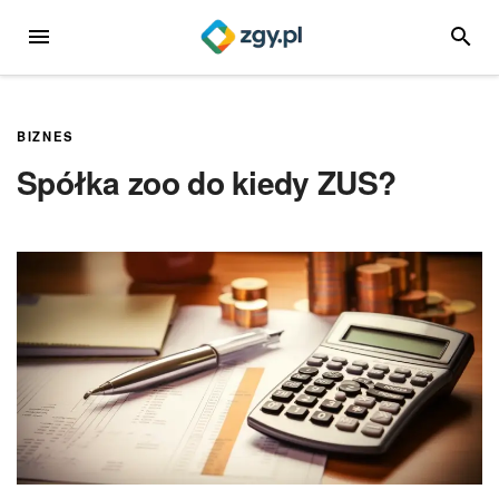
Przejdź
MENU
SZUKA
do
treści
BIZNES
Spółka zoo do kiedy ZUS?