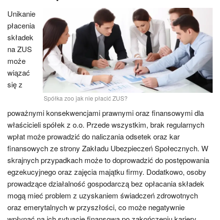
Unikanie
płacenia
składek
na ZUS
może
wiązać
się z
Spółka zoo jak nie płacić ZUS?
poważnymi konsekwencjami prawnymi oraz finansowymi dla
właścicieli spółek z o.o. Przede wszystkim, brak regularnych
wpłat może prowadzić do naliczania odsetek oraz kar
finansowych ze strony Zakładu Ubezpieczeń Społecznych. W
skrajnych przypadkach może to doprowadzić do postępowania
egzekucyjnego oraz zajęcia majątku firmy. Dodatkowo, osoby
prowadzące działalność gospodarczą bez opłacania składek
mogą mieć problem z uzyskaniem świadczeń zdrowotnych
oraz emerytalnych w przyszłości, co może negatywnie
wpłynąć na ich sytuację finansową po zakończeniu kariery