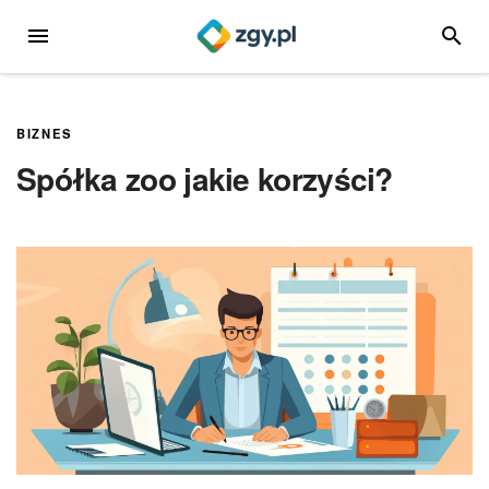
Przejdź
MENU
SZUKA
do
treści
BIZNES
Spółka zoo jakie korzyści?