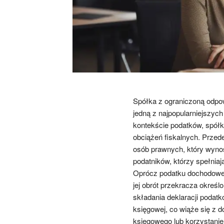
Spółka z ograniczoną odpow
jedną z najpopularniejszyc
kontekście podatków, spółk
obciążeń fiskalnych. Przed
osób prawnych, który wyno
podatników, którzy spełniaj
Oprócz podatku dochodoweg
jej obrót przekracza określ
składania deklaracji podat
księgowej, co wiąże się z 
księgowego lub korzystani