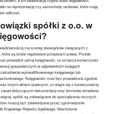
iczeniem, a ich kwalifikacja często budzi wątpliwości.
ki na reprezentację czy samochody osobowe, które mają
ie odliczeń.
owiązki spółki z o.o. w
sięgowości?
wiedzialnością ma szereg obowiązków związanych z
które są ściśle regulowane przepisami prawa. Przede
usi prowadzić pełną księgowość, co oznacza konieczność
peracji gospodarczych w odpowiednich księgach
atrudnienia wykwalifikowanego księgowego lub
a rachunkowego. Księgowość musi być prowadzona zgodnie
raz innymi aktami prawnymi, co wiąże się z koniecznością
h zasad dotyczących dokumentacji oraz terminów składania
 więcej, spółki są zobowiązane do sporządzania rocznych
tóre muszą być zatwierdzane przez zgromadzenie
do Krajowego Rejestru Sądowego. Niezłożenie