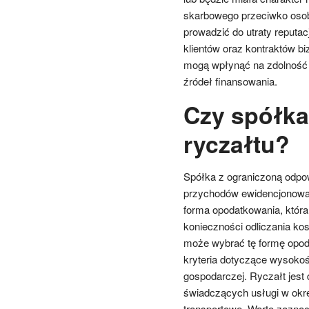
skarbowego przeciwko osob
prowadzić do utraty reputac
klientów oraz kontraktów 
mogą wpłynąć na zdolność 
źródeł finansowania.
Czy spółka 
ryczałtu?
Spółka z ograniczoną odpow
przychodów ewidencjonowa
forma opodatkowania, która
konieczności odliczania ko
może wybrać tę formę opod
kryteria dotyczące wysokoś
gospodarczej. Ryczałt jest 
świadczących usługi w okre
transportowe. Warto zaznac