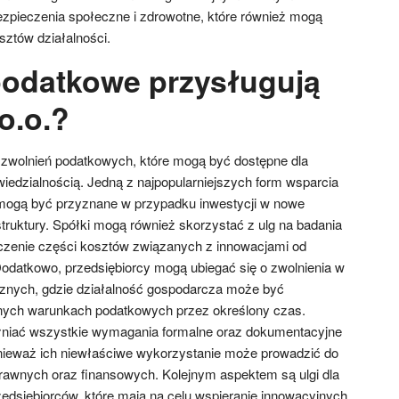
zpieczenia społeczne i zdrowotne, które również mogą
sztów działalności.
 podatkowe przysługują
o.o.?
 i zwolnień podatkowych, które mogą być dostępne dla
iedzialnością. Jedną z najpopularniejszych form wsparcia
e mogą być przyznane w przypadku inwestycji w nowe
astruktury. Spółki mogą również skorzystać z ulg na badania
liczenie części kosztów związanych z innowacjami od
odatkowo, przedsiębiorcy mogą ubiegać się o zwolnienia w
cznych, gdzie działalność gospodarcza może być
nych warunkach podatkowych przez określony czas.
ełniać wszystkie wymagania formalne oraz dokumentacyjne
onieważ ich niewłaściwe wykorzystanie może prowadzić do
awnych oraz finansowych. Kolejnym aspektem są ulgi dla
edsiębiorców, które mają na celu wspieranie innowacyjnych