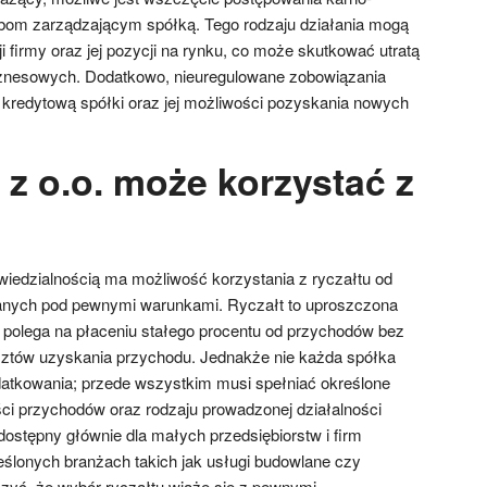
om zarządzającym spółką. Tego rodzaju działania mogą
ji firmy oraz jej pozycji na rynku, co może skutkować utratą
biznesowych. Dodatkowo, nieuregulowane zobowiązania
kredytową spółki oraz jej możliwości pozyskania nowych
z o.o. może korzystać z
iedzialnością ma możliwość korzystania z ryczałtu od
nych pod pewnymi warunkami. Ryczałt to uproszczona
 polega na płaceniu stałego procentu od przychodów bez
sztów uzyskania przychodu. Jednakże nie każda spółka
atkowania; przede wszystkim musi spełniać określone
ci przychodów oraz rodzaju prowadzonej działalności
dostępny głównie dla małych przedsiębiorstw i firm
ślonych branżach takich jak usługi budowlane czy
zyć, że wybór ryczałtu wiąże się z pewnymi