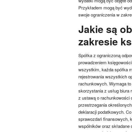
wydatki mogą być objęte odl
Przykładem mogą być wydat
swoje ograniczenia w zakres
Jakie są ob
zakresie k
Spółka z ograniczoną odpo
prowadzeniem księgowości, 
wszystkim, każda spółka m
rejestrowania wszystkich o
rachunkowych. Wymaga to z
skorzystania z usług biur
z ustawą o rachunkowości o
przestrzegania określonyc
deklaracji podatkowych. Co
sprawozdań finansowych, k
wspólników oraz składane 