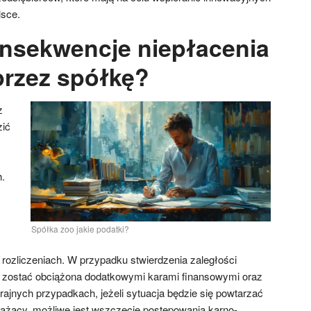
lsce.
onsekwencje niepłacenia
rzez spółkę?
z
zić
.
Spółka zoo jakie podatki?
 rozliczeniach. W przypadku stwierdzenia zaległości
zostać obciążona dodatkowymi karami finansowymi oraz
ajnych przypadkach, jeżeli sytuacja będzie się powtarzać
 rażący, możliwe jest wszczęcie postępowania karno-