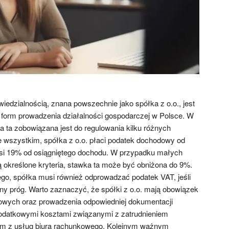
iedzialnością, znana powszechnie jako spółka z o.o., jest
h form prowadzenia działalności gospodarczej w Polsce. W
a ta zobowiązana jest do regulowania kilku różnych
e wszystkim, spółka z o.o. płaci podatek dochodowy od
si 19% od osiągniętego dochodu. W przypadku małych
ą określone kryteria, stawka ta może być obniżona do 9%.
o, spółka musi również odprowadzać podatek VAT, jeśli
ony próg. Warto zaznaczyć, że spółki z o.o. mają obowiązek
kowych oraz prowadzenia odpowiedniej dokumentacji
dodatkowymi kosztami związanymi z zatrudnieniem
em z usług biura rachunkowego. Kolejnym ważnym