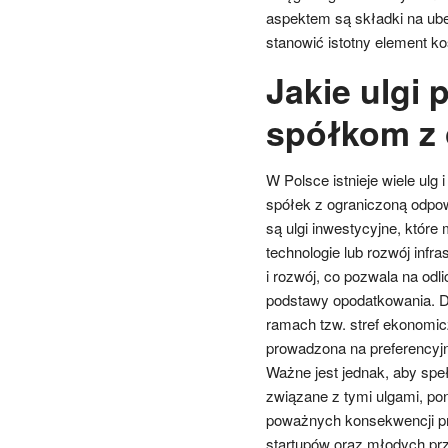
aspektem są składki na ube
stanowić istotny element ko
Jakie ulgi
spółkom z 
W Polsce istnieje wiele ulg
spółek z ograniczoną odpow
są ulgi inwestycyjne, któr
technologie lub rozwój infr
i rozwój, co pozwala na od
podstawy opodatkowania. D
ramach tzw. stref ekonomi
prowadzona na preferencyj
Ważne jest jednak, aby sp
związane z tymi ulgami, p
poważnych konsekwencji pr
startupów oraz młodych prz