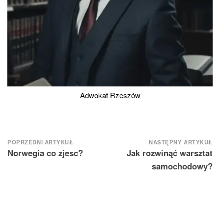
Adwokat Rzeszów
Nawigacja
POPRZEDNI ARTYKUŁ
NASTĘPNY ARTYKUŁ
Norwegia co zjesc?
Jak rozwinąć warsztat
wpisu
samochodowy?