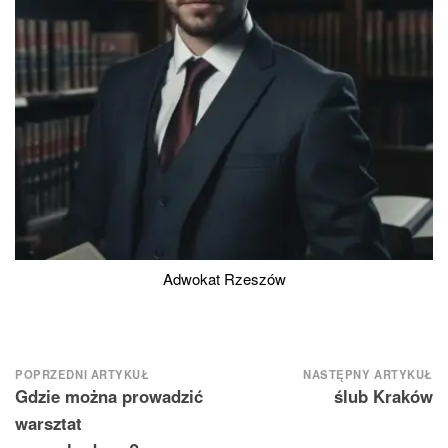
Adwokat Rzeszów
Nawigacja
POPRZEDNI ARTYKUŁ
NASTĘPNY ARTYKUŁ
Gdzie można prowadzić
ślub Kraków
wpisu
warsztat