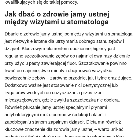
kwalifikujących się do takiej pomocy.
Jak dbać o zdrowie jamy ustnej
między wizytami u stomatologa
Dbanie o zdrowie jamy ustnej pomiędzy wizytami u stomatologa
jest niezwykle istotne dla utrzymania dobrego stanu zębów i
dziąseł. Kluczowym elementem codziennej higieny jest
regularne szczotkowanie zębów co najmniej dwa razy dziennie
przy użyciu pasty zawierającej fluor. Szczotkowanie powinno
trwać co najmniej dwie minuty i obejmować wszystkie
powierzchnie zębów – zarówno przednie, jak i tylne oraz żujące.
Dodatkowo ważne jest stosowanie nici dentystycznej lub
irygatorów wodnych do oczyszczania przestrzeni
międzyzębowych, gdzie zwykła szczoteczka nie dociera.
Również płukanie jamy ustnej specjalnymi płynami
antybakteryjnymi może pomóc w redukcji bakterii i
zapobieganiu stanom zapalnym dziąseł. Dieta ma również
kluczowe znaczenie dla zdrowia jamy ustnej – warto unikać
nadmiernej ilości cukrów oraz kwasowych pokarmów, które