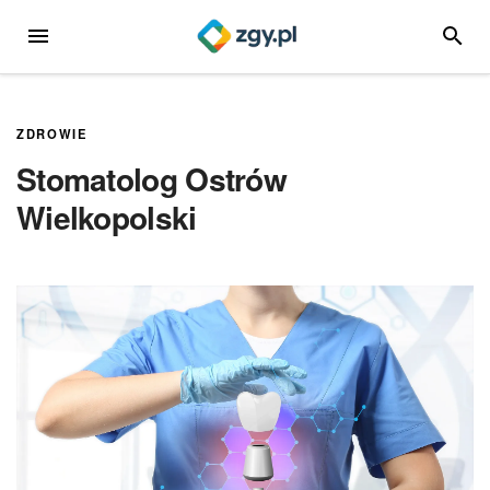
Przejdź
MENU
SZUKA
do
treści
ZDROWIE
Stomatolog Ostrów
Wielkopolski