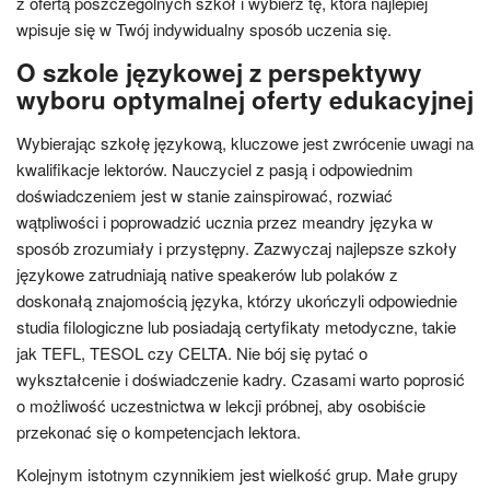
z ofertą poszczególnych szkół i wybierz tę, która najlepiej
wpisuje się w Twój indywidualny sposób uczenia się.
O szkole językowej z perspektywy
wyboru optymalnej oferty edukacyjnej
Wybierając szkołę językową, kluczowe jest zwrócenie uwagi na
kwalifikacje lektorów. Nauczyciel z pasją i odpowiednim
doświadczeniem jest w stanie zainspirować, rozwiać
wątpliwości i poprowadzić ucznia przez meandry języka w
sposób zrozumiały i przystępny. Zazwyczaj najlepsze szkoły
językowe zatrudniają native speakerów lub polaków z
doskonałą znajomością języka, którzy ukończyli odpowiednie
studia filologiczne lub posiadają certyfikaty metodyczne, takie
jak TEFL, TESOL czy CELTA. Nie bój się pytać o
wykształcenie i doświadczenie kadry. Czasami warto poprosić
o możliwość uczestnictwa w lekcji próbnej, aby osobiście
przekonać się o kompetencjach lektora.
Kolejnym istotnym czynnikiem jest wielkość grup. Małe grupy