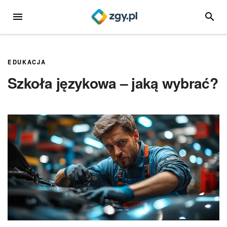
Przejdź
MENU
SZUKA
do
treści
EDUKACJA
Szkoła językowa – jaką wybrać?