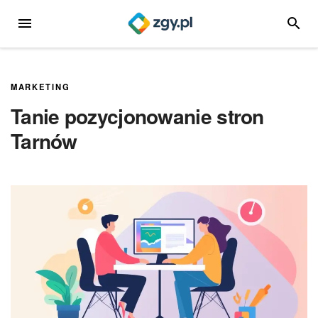
Przejdź
MENU
SZUKA
do
treści
MARKETING
Tanie pozycjonowanie stron
Tarnów