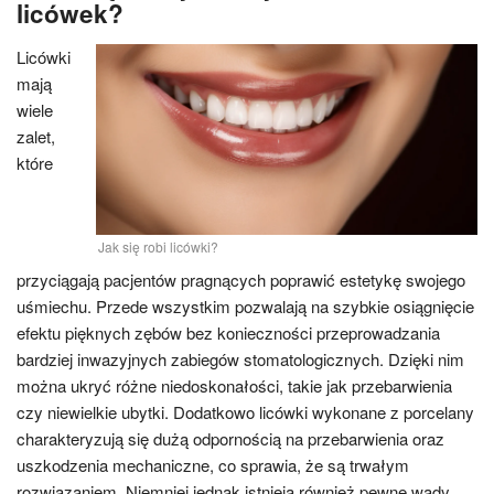
licówek?
Licówki
mają
wiele
zalet,
które
Jak się robi licówki?
przyciągają pacjentów pragnących poprawić estetykę swojego
uśmiechu. Przede wszystkim pozwalają na szybkie osiągnięcie
efektu pięknych zębów bez konieczności przeprowadzania
bardziej inwazyjnych zabiegów stomatologicznych. Dzięki nim
można ukryć różne niedoskonałości, takie jak przebarwienia
czy niewielkie ubytki. Dodatkowo licówki wykonane z porcelany
charakteryzują się dużą odpornością na przebarwienia oraz
uszkodzenia mechaniczne, co sprawia, że są trwałym
rozwiązaniem. Niemniej jednak istnieją również pewne wady