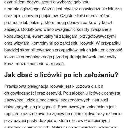
czynnikiem decydującym o wyborze gabinetu
stomatologicznego. Ważne jest również doświadczenie lekarza
oraz opinie innych pacjentów. Często kliniki oferują różne
promocje lub pakiety, które mogą obniżyć całkowity koszt
zabiegu. Dodatkowo warto uwzględnić koszty związane z
konsultacjami, ewentualnymi zabiegami przygotowawczymi
oraz wizytami kontrolnymi po założeniu licówek. W przypadku
bardziej skomplikowanych przypadków, takich jak konieczność
leczenia ortodontycznego przed aplikacją licówek, całkowity
koszt może znacznie wzrosnąć.
Jak dbać o licówki po ich założeniu?
Prawidłowa pielęgnacja licówek jest kluczowa dla ich
długowieczności oraz estetyki. Po założeniu licówek dentysta
zazwyczaj udziela pacjentowi szczegółowych instrukcji
dotyczących ich pielęgnacji. Podstawowym zaleceniem jest
regularne szczotkowanie zębów co najmniej dwa razy dziennie
przy użyciu pasty do zębów, która nie zawiera ściernych
substancji chemicznych. Należy unikać twardych pokarmów