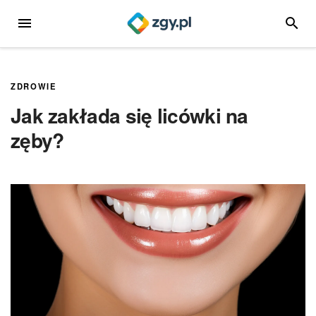
Przejdź
MENU
SZUKA
do
treści
ZDROWIE
Jak zakłada się licówki na
zęby?