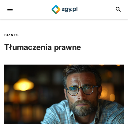
Przejdź
MENU
SZUKA
do
treści
BIZNES
Tłumaczenia prawne