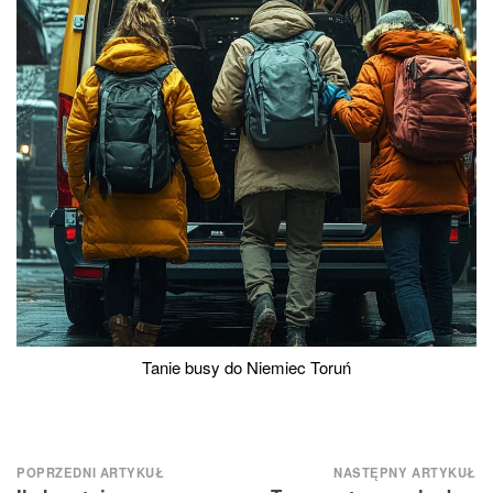
Tanie busy do Niemiec Toruń
Nawigacja
POPRZEDNI ARTYKUŁ
NASTĘPNY ARTYKUŁ