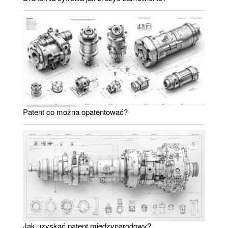
Patent co można opatentować?
Jak uzyskać patent międzynarodowy?