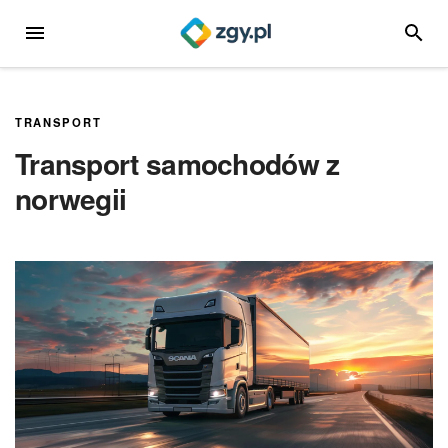
Przejdź
MENU
SZUKA
do
treści
TRANSPORT
Transport samochodów z
norwegii