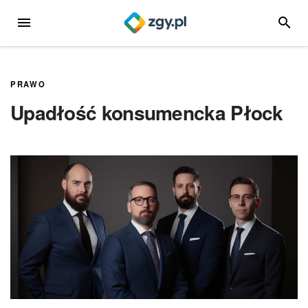
Przejdź
MENU
SZUKA
do
treści
PRAWO
Upadłość konsumencka Płock