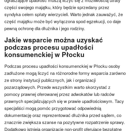
ogłaszające upadłość muszą liczyć się z możliwością utraty
części swojego majątku, który będzie sprzedany przez
syndyka celem spłaty wierzycieli. Warto jednak zauważyć, że
część majątku może być wyłączona spod egzekucji, co daje
pewną ochronę dla dłużnika i jego rodziny.
Jakie wsparcie można uzyskać
podczas procesu upadłości
konsumenckiej w Płocku
Podczas procesu upadłości konsumenckiej w Płocku osoby
zadłużone mogą liczyć na różnorodne formy wsparcia zarówno
ze strony instytucji publicznych, jak i organizacji
pozarządowych. Przede wszystkim warto skorzystać z
pomocy prawnej oferowanej przez adwokatów lub radców
prawnych specjalizujących się w prawie upadłościowym. Tacy
specjaliści mogą pomóc przygotować odpowiednią
dokumentację oraz reprezentować dłużnika przed sądem, co
znacznie zwiększa szanse na pozytywne rozpatrzenie sprawy.
Dodatkowo istnieją organizacje non-profit oferujące bezpłatne