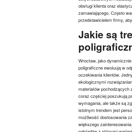
obsługi klienta oraz elasty
zamawiającego. Często wart
przedstawicielem firmy, ab
Jakie są t
poligrafic
Wrocław, jako dynamicznie r
poligraficzne ewoluują w od
oczekiwania klientów. Jedn
ekologicznymi rozwiązaniam
materiałów pochodzących z 
coraz częściej poszukują pr
wymagania, ale także są z
istotnym trendem jest perso
możliwość dostosowania za
większego zainteresowania 
nakładów z różnymi wariant