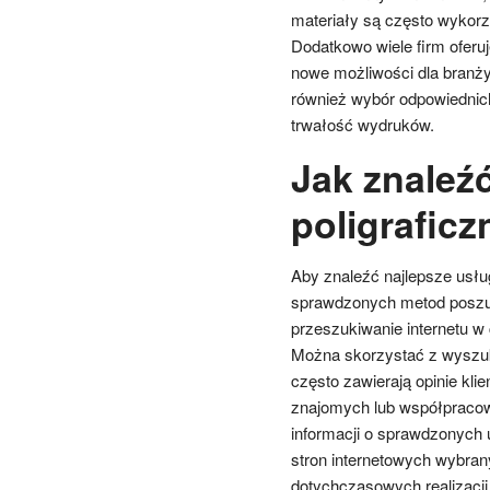
materiały są często wykorz
Dodatkowo wiele firm oferuj
nowe możliwości dla branż
również wybór odpowiednich 
trwałość wydruków.
Jak znaleźć
poligrafic
Aby znaleźć najlepsze usług
sprawdzonych metod poszuk
przeszukiwanie internetu w c
Można skorzystać z wyszuki
często zawierają opinie kl
znajomych lub współpraco
informacji o sprawdzonych
stron internetowych wybranyc
dotychczasowych realizacji