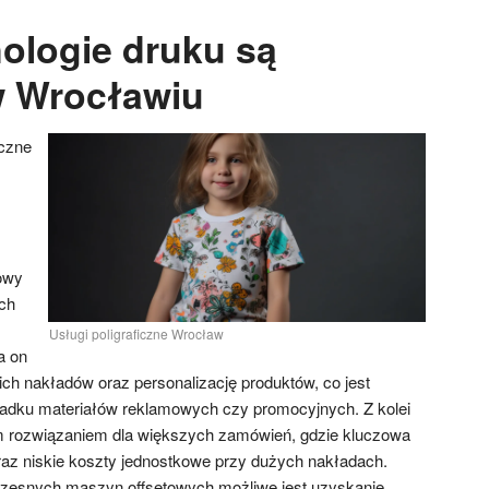
nologie druku są
w Wrocławiu
iczne
rowy
ych
Usługi poligraficzne Wrocław
a on
ich nakładów oraz personalizację produktów, co jest
padku materiałów reklamowych czy promocyjnych. Z kolei
ym rozwiązaniem dla większych zamówień, gdzie kluczowa
raz niskie koszty jednostkowe przy dużych nakładach.
zesnych maszyn offsetowych możliwe jest uzyskanie