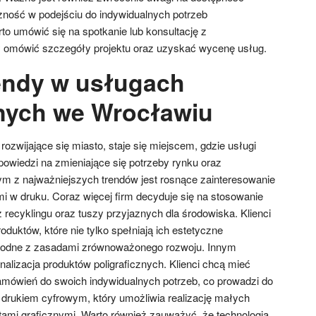
czność w podejściu do indywidualnych potrzeb
o umówić się na spotkanie lub konsultację z
y omówić szczegóły projektu oraz uzyskać wycenę usług.
rendy w usługach
znych we Wrocławiu
ozwijające się miasto, staje się miejscem, gdzie usługi
powiedzi na zmieniające się potrzeby rynku oraz
ym z najważniejszych trendów jest rosnące zainteresowanie
i w druku. Coraz więcej firm decyduje się na stosowanie
recyklingu oraz tuszy przyjaznych dla środowiska. Klienci
oduktów, które nie tylko spełniają ich estetyczne
godne z zasadami zrównoważonego rozwoju. Innym
nalizacja produktów poligraficznych. Klienci chcą mieć
mówień do swoich indywidualnych potrzeb, co prowadzi do
drukiem cyfrowym, który umożliwia realizację małych
ami graficznymi. Warto również zauważyć, że technologia