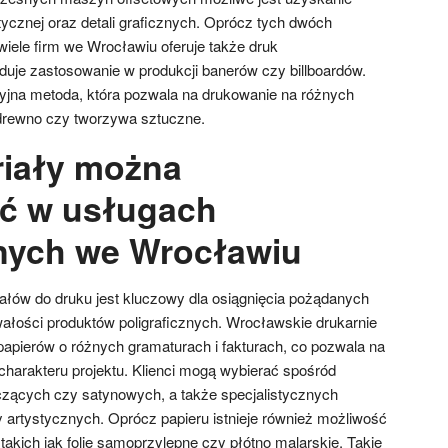
tycznej oraz detali graficznych. Oprócz tych dwóch
wiele firm we Wrocławiu oferuje także druk
jduje zastosowanie w produkcji banerów czy billboardów.
yjna metoda, która pozwala na drukowanie na różnych
 drewno czy tworzywa sztuczne.
riały można
ć w usługach
znych we Wrocławiu
łów do druku jest kluczowy dla osiągnięcia pożądanych
wałości produktów poligraficznych. Wrocławskie drukarnie
papierów o różnych gramaturach i fakturach, co pozwala na
charakteru projektu. Klienci mogą wybierać spośród
zących czy satynowych, a także specjalistycznych
 artystycznych. Oprócz papieru istnieje również możliwość
takich jak folie samoprzylepne czy płótno malarskie. Takie