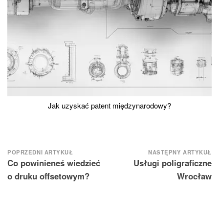
Jak uzyskać patent międzynarodowy?
Nawigacja
POPRZEDNI ARTYKUŁ
NASTĘPNY ARTYKUŁ
Co powinieneś wiedzieć
Usługi poligraficzne
wpisu
o druku offsetowym?
Wrocław