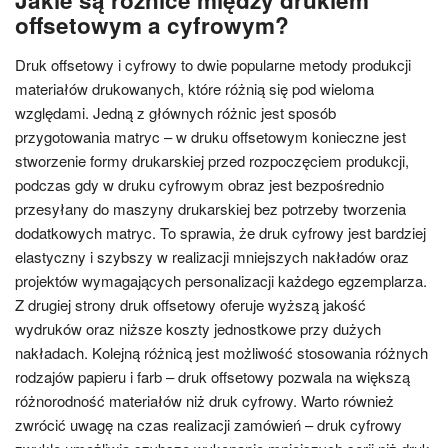
Jakie są różnice między drukiem
offsetowym a cyfrowym?
Druk offsetowy i cyfrowy to dwie popularne metody produkcji
materiałów drukowanych, które różnią się pod wieloma
względami. Jedną z głównych różnic jest sposób
przygotowania matryc – w druku offsetowym konieczne jest
stworzenie formy drukarskiej przed rozpoczęciem produkcji,
podczas gdy w druku cyfrowym obraz jest bezpośrednio
przesyłany do maszyny drukarskiej bez potrzeby tworzenia
dodatkowych matryc. To sprawia, że druk cyfrowy jest bardziej
elastyczny i szybszy w realizacji mniejszych nakładów oraz
projektów wymagających personalizacji każdego egzemplarza.
Z drugiej strony druk offsetowy oferuje wyższą jakość
wydruków oraz niższe koszty jednostkowe przy dużych
nakładach. Kolejną różnicą jest możliwość stosowania różnych
rodzajów papieru i farb – druk offsetowy pozwala na większą
różnorodność materiałów niż druk cyfrowy. Warto również
zwrócić uwagę na czas realizacji zamówień – druk cyfrowy