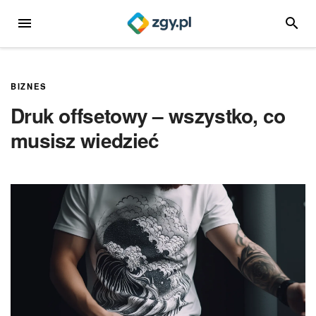
Przejdź
MENU
SZUKA
do
treści
BIZNES
Druk offsetowy – wszystko, co
musisz wiedzieć