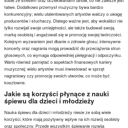
sobie ze stresem oraz oczekiwaniami fanów, co nie zawsze jest
łatwe. Dodatkowo przemysł muzyczny bywa bardzo
konkurencyjny; wielu utalentowanych artystów walczy o uwagę
producentów i słuchaczy. Dlatego ważne jest, aby wokaliści nie
tylko rozwijali swoje umiejętności, ale także budowali swoją
markę osobistą i angażowali się w promocję swojej twórczości.
Kolejnym wyzwaniem jest dbanie o zdrowie głosu; intensywne
koncerty oraz nagrania mogą prowadzić do przeciążenia strun
głosowych, co wymaga odpowiedniej pielęgnacji i odpoczynku.
Warto również pamiętać o aspektach finansowych kariery
muzycznej; wielu artystów musi inwestować w sprzęt
nagraniowy czy promocję swoich utworów, co może być
kosztowne.
Jakie są korzyści płynące z nauki
śpiewu dla dzieci i młodzieży
Nauka śpiewu dla dzieci i młodzieży niesie ze sobą wiele
korzyści, które mają pozytywny wpływ na ich rozwój osobisty
oraz społeczny. Przede wszystkim śpiewanie rozwija