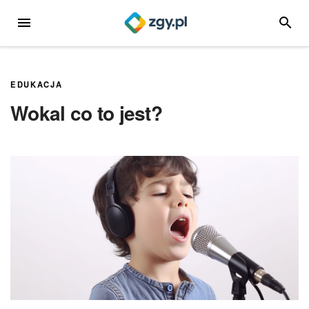
Przejdź
MENU
SZUKA
do
treści
EDUKACJA
Wokal co to jest?