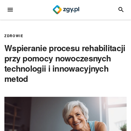
Przejdź
MENU
SZUKA
do
treści
ZDROWIE
Wspieranie procesu rehabilitacji
przy pomocy nowoczesnych
technologii i innowacyjnych
metod