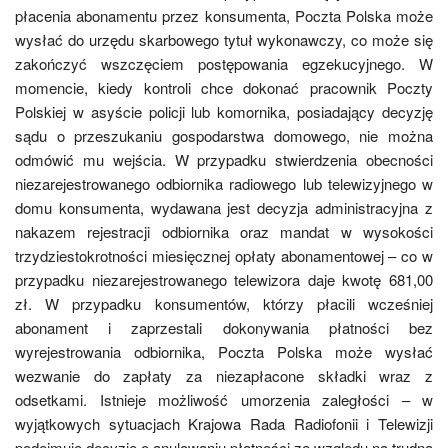
płacenia abonamentu przez konsumenta, Poczta Polska może
wysłać do urzędu skarbowego tytuł wykonawczy, co może się
zakończyć wszczęciem postępowania egzekucyjnego. W
momencie, kiedy kontroli chce dokonać pracownik Poczty
Polskiej w asyście policji lub komornika, posiadający decyzję
sądu o przeszukaniu gospodarstwa domowego, nie można
odmówić mu wejścia. W przypadku stwierdzenia obecności
niezarejestrowanego odbiornika radiowego lub telewizyjnego w
domu konsumenta, wydawana jest decyzja administracyjna z
nakazem rejestracji odbiornika oraz mandat w wysokości
trzydziestokrotności miesięcznej opłaty abonamentowej – co w
przypadku niezarejestrowanego telewizora daje kwotę 681,00
zł. W przypadku konsumentów, którzy płacili wcześniej
abonament i zaprzestali dokonywania płatności bez
wyrejestrowania odbiornika, Poczta Polska może wysłać
wezwanie do zapłaty za niezapłacone składki wraz z
odsetkami. Istnieje możliwość umorzenia zaległości – w
wyjątkowych sytuacjach Krajowa Rada Radiofonii i Telewizji
podejmuje decyzję o anulowaniu płatności ze względu na trudną