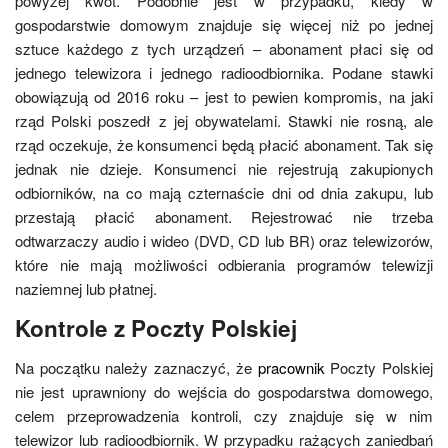
powyżej kwot. Podobnie jest w przypadku, kiedy w
gospodarstwie domowym znajduje się więcej niż po jednej
sztuce każdego z tych urządzeń – abonament płaci się od
jednego telewizora i jednego radioodbiornika. Podane stawki
obowiązują od 2016 roku – jest to pewien kompromis, na jaki
rząd Polski poszedł z jej obywatelami. Stawki nie rosną, ale
rząd oczekuje, że konsumenci będą płacić abonament. Tak się
jednak nie dzieje. Konsumenci nie rejestrują zakupionych
odbiorników, na co mają czternaście dni od dnia zakupu, lub
przestają płacić abonament. Rejestrować nie trzeba
odtwarzaczy audio i wideo (DVD, CD lub BR) oraz telewizorów,
które nie mają możliwości odbierania programów telewizji
naziemnej lub płatnej.
Kontrole z Poczty Polskiej
Na początku należy zaznaczyć, że
pracownik
Poczty Polskiej
nie jest uprawniony do wejścia do gospodarstwa domowego,
celem przeprowadzenia kontroli, czy znajduje się w nim
telewizor lub radioodbiornik. W przypadku rażących zaniedbań