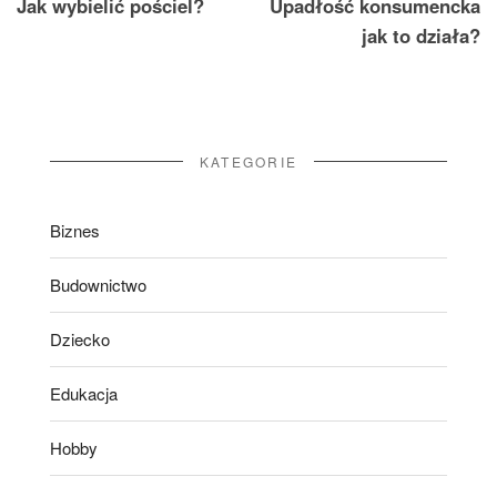
Jak wybielić pościel?
Upadłość konsumencka
wpisu
jak to działa?
KATEGORIE
Biznes
Budownictwo
Dziecko
Edukacja
Hobby