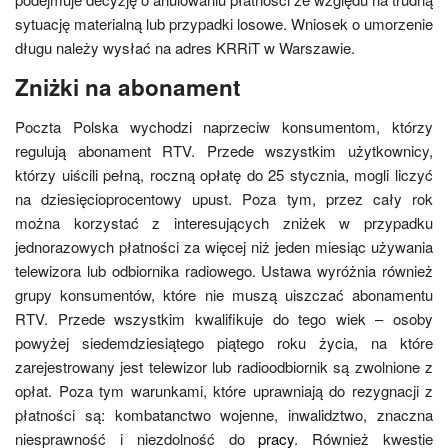
sytuację materialną lub przypadki losowe. Wniosek o umorzenie
długu należy wysłać na adres KRRiT w Warszawie.
Zniżki na abonament
Poczta Polska wychodzi naprzeciw konsumentom, którzy
regulują abonament RTV. Przede wszystkim użytkownicy,
którzy uiścili pełną, roczną opłatę do 25 stycznia, mogli liczyć
na dziesięcioprocentowy upust. Poza tym, przez cały rok
można korzystać z interesujących zniżek w przypadku
jednorazowych płatności za więcej niż jeden miesiąc używania
telewizora lub odbiornika radiowego. Ustawa wyróżnia również
grupy konsumentów, które nie muszą uiszczać abonamentu
RTV. Przede wszystkim kwalifikuje do tego wiek – osoby
powyżej siedemdziesiątego piątego roku życia, na które
zarejestrowany jest telewizor lub radioodbiornik są zwolnione z
opłat. Poza tym warunkami, które uprawniają do rezygnacji z
płatności są: kombatanctwo wojenne, inwalidztwo, znaczna
niesprawność i niezdolność do
pracy
. Również kwestie