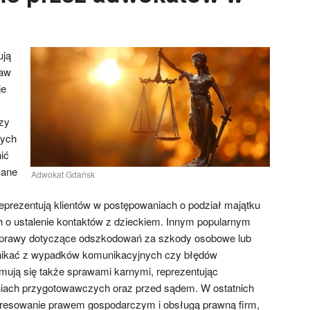
ują
raw
je
czy
zych
ić
zane
Adwokat Gdańsk
eprezentują klientów w postępowaniach o podział majątku
 o ustalenie kontaktów z dzieckiem. Innym popularnym
sprawy dotyczące odszkodowań za szkody osobowe lub
nikać z wypadków komunikacyjnych czy błędów
ują się także sprawami karnymi, reprezentując
iach przygotowawczych oraz przed sądem. W ostatnich
teresowanie prawem gospodarczym i obsługą prawną firm,