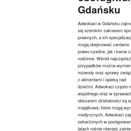
Gdańsku
Adwokaci w Gdańsku zajm
się szerokim zakresem sp
prawnych, a ich specjalizac
mogą obejmować zarówno
prawo cywilne, jak i karne 
rodzinne. Wśród najczęsts
przypadków można wymien
rozwody oraz sprawy zwią
z alimentami i opieką nad
dziećmi. Adwokaci często r
wspólnego oraz w sprawach
obszarem działalności są 
majątkowe, które mogą wy
medycznych. Adwokaci zajm
oskarżonych w postępowan
latach rośnie również zain