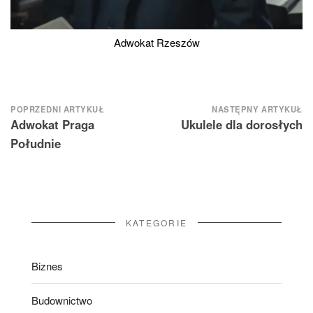
Adwokat Rzeszów
Nawigacja
POPRZEDNI ARTYKUŁ
NASTĘPNY ARTYKUŁ
Adwokat Praga
Ukulele dla dorosłych
wpisu
Południe
KATEGORIE
Biznes
Budownictwo