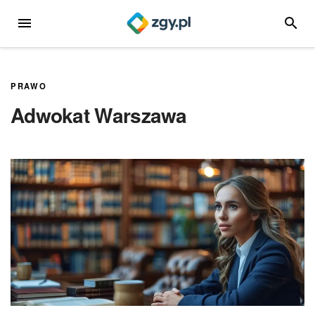
Przejdź
MENU
SZUKA
do
treści
PRAWO
Adwokat Warszawa