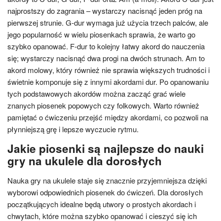
najprostszy do zagrania – wystarczy nacisnąć jeden próg na
pierwszej strunie. G-dur wymaga już użycia trzech palców, ale
jego popularność w wielu piosenkach sprawia, że warto go
szybko opanować. F-dur to kolejny łatwy akord do nauczenia
się; wystarczy nacisnąć dwa progi na dwóch strunach. Am to
akord molowy, który również nie sprawia większych trudności i
świetnie komponuje się z innymi akordami dur. Po opanowaniu
tych podstawowych akordów można zacząć grać wiele
znanych piosenek popowych czy folkowych. Warto również
pamiętać o ćwiczeniu przejść między akordami, co pozwoli na
płynniejszą grę i lepsze wyczucie rytmu.
Jakie piosenki są najlepsze do nauki
gry na ukulele dla dorosłych
Nauka gry na ukulele staje się znacznie przyjemniejsza dzięki
wyborowi odpowiednich piosenek do ćwiczeń. Dla dorosłych
początkujących idealne będą utwory o prostych akordach i
chwytach, które można szybko opanować i cieszyć się ich