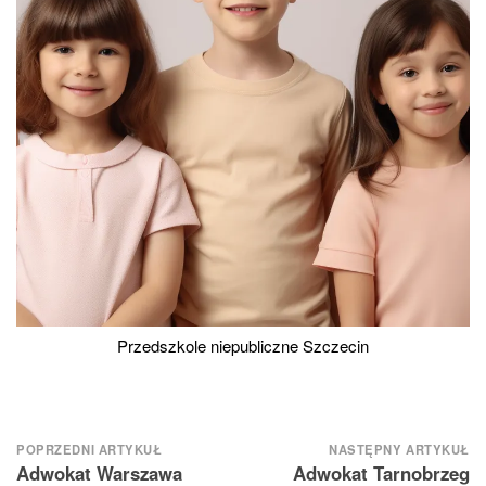
Przedszkole niepubliczne Szczecin
Nawigacja
POPRZEDNI ARTYKUŁ
NASTĘPNY ARTYKUŁ
Adwokat Warszawa
Adwokat Tarnobrzeg
wpisu