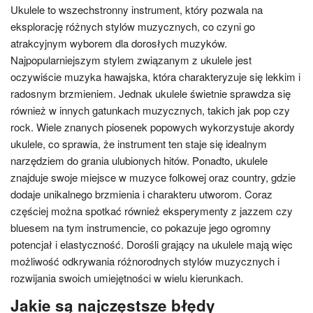
Ukulele to wszechstronny instrument, który pozwala na
eksplorację różnych stylów muzycznych, co czyni go
atrakcyjnym wyborem dla dorosłych muzyków.
Najpopularniejszym stylem związanym z ukulele jest
oczywiście muzyka hawajska, która charakteryzuje się lekkim i
radosnym brzmieniem. Jednak ukulele świetnie sprawdza się
również w innych gatunkach muzycznych, takich jak pop czy
rock. Wiele znanych piosenek popowych wykorzystuje akordy
ukulele, co sprawia, że instrument ten staje się idealnym
narzędziem do grania ulubionych hitów. Ponadto, ukulele
znajduje swoje miejsce w muzyce folkowej oraz country, gdzie
dodaje unikalnego brzmienia i charakteru utworom. Coraz
częściej można spotkać również eksperymenty z jazzem czy
bluesem na tym instrumencie, co pokazuje jego ogromny
potencjał i elastyczność. Dorośli grający na ukulele mają więc
możliwość odkrywania różnorodnych stylów muzycznych i
rozwijania swoich umiejętności w wielu kierunkach.
Jakie są najczęstsze błędy