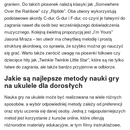
graniem. Do takich piosenek należą klasyki jak „Somewhere
Over the Rainbow” czy „Riptide”. Oba utwory wykorzystują
podstawowe akordy C-dur, G-dur i F-dur, co czyni je łatwymi do
zagrania nawet dla osób bez wcześniejszego doświadczenia
muzycznego. Kolejną świetną propozycją jest „I’m Yours”
Jasona Mraza – ten utwór ma chwytliwą melodię i prostą
strukturę akordową, co sprawia, że szybko można go nauczyć
się grać. Warto także zwrócić uwagę na piosenki folkowe czy
dziecięce hity jak „Twinkle Twinkle Little Star”, które są nie tylko
łatwe do zagrania, ale także bardzo przyjemne w odbiorze.
Jakie są najlepsze metody nauki gry
na ukulele dla dorosłych
Nauka gry na ukulele może być realizowana na wiele różnych
sposobów, a wybór odpowiedniej metody zależy od preferencji
oraz stylu uczenia się danej osoby. Jedną z najpopularniejszych
metod jest korzystanie z kursów online, które oferują
różnorodne materiały edukacyjne, w tym filmy instruktażowe,