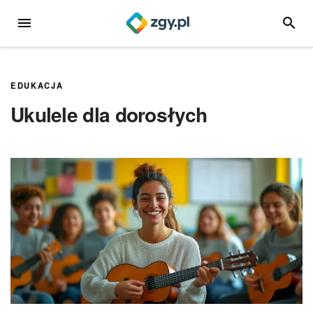
Przejdź
MENU
SZUKA
do
treści
EDUKACJA
Ukulele dla dorosłych