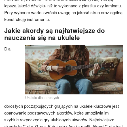
lepszą jakość dźwięku niż te wykonane z plastiku czy laminatu.
Przy wyborze warto zwrócić uwagę na jakość strun oraz ogólną
konstrukcję instrumentu.
Jakie akordy są najłatwiejsze do
nauczenia się na ukulele
Dla
Ukulele dla dorosłych
dorosłych początkujących grających na ukulele kluczowe jest
opanowanie podstawowych akordów, które umożliwią im
szybkie rozpoczęcie gry ulubionych utworów. Najłatwiejsze
akordy to C-dur, G-dur, F-dur oraz Am (a-moll). Akord C-dur jest