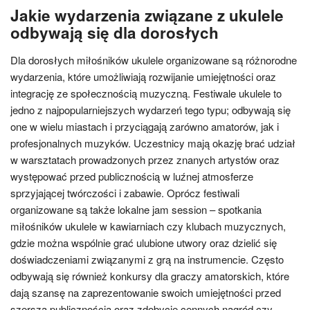
Jakie wydarzenia związane z ukulele
odbywają się dla dorosłych
Dla dorosłych miłośników ukulele organizowane są różnorodne
wydarzenia, które umożliwiają rozwijanie umiejętności oraz
integrację ze społecznością muzyczną. Festiwale ukulele to
jedno z najpopularniejszych wydarzeń tego typu; odbywają się
one w wielu miastach i przyciągają zarówno amatorów, jak i
profesjonalnych muzyków. Uczestnicy mają okazję brać udział
w warsztatach prowadzonych przez znanych artystów oraz
występować przed publicznością w luźnej atmosferze
sprzyjającej twórczości i zabawie. Oprócz festiwali
organizowane są także lokalne jam session – spotkania
miłośników ukulele w kawiarniach czy klubach muzycznych,
gdzie można wspólnie grać ulubione utwory oraz dzielić się
doświadczeniami związanymi z grą na instrumencie. Często
odbywają się również konkursy dla graczy amatorskich, które
dają szansę na zaprezentowanie swoich umiejętności przed
szerszą publicznością oraz zdobycie cennych nagród czy