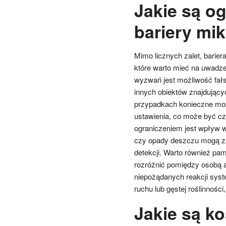
Jakie są o
bariery mik
Mimo licznych zalet, barie
które warto mieć na uwadze
wyzwań jest możliwość fał
innych obiektów znajdującyc
przypadkach konieczne moż
ustawienia, co może być c
ograniczeniem jest wpływ w
czy opady deszczu mogą za
detekcji. Warto również pami
rozróżnić pomiędzy osobą 
niepożądanych reakcji sys
ruchu lub gęstej roślinnośc
Jakie są ko