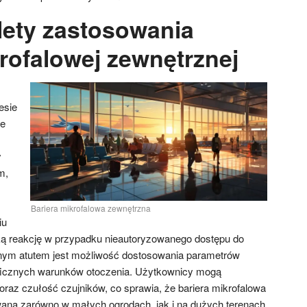
alety zastosowania
rofalowej zewnętrznej
esie
re
y
m,
Bariera mikrofalowa zewnętrzna
iu
ką reakcję w przypadku nieautoryzowanego dostępu do
jnym atutem jest możliwość dostosowania parametrów
ficznych warunków otoczenia. Użytkownicy mogą
oraz czułość czujników, co sprawia, że bariera mikrofalowa
na zarówno w małych ogrodach, jak i na dużych terenach