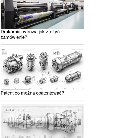
Drukarnia cyfrowa jak złożyć
zamówienie?
Patent co można opatentować?