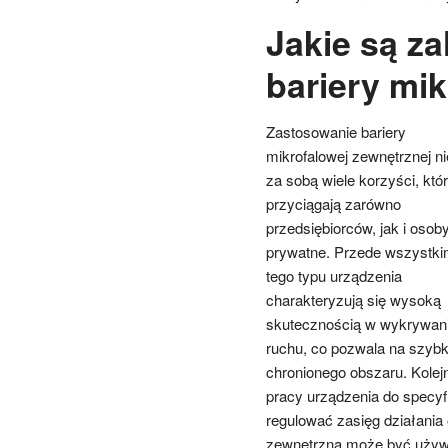
Jakie są z
bariery mik
Zastosowanie bariery
mikrofalowej zewnętrznej ni
za sobą wiele korzyści, któ
przyciągają zarówno
przedsiębiorców, jak i osob
prywatne. Przede wszystki
tego typu urządzenia
charakteryzują się wysoką
skutecznością w wykrywan
ruchu, co pozwala na szyb
chronionego obszaru. Kole
pracy urządzenia do specy
regulować zasięg działania 
zewnętrzna może być używa