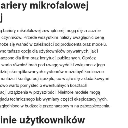
bariery mikrofalowej
j
ją bariery mikrofalowej zewnętrznej mogą się znacznie
ku czynników. Przede wszystkim należy uwzględnić cenę
może się wahać w zależności od producenta oraz modelu.
no tańsze opcje dla użytkowników prywatnych, jak i
czone dla firm oraz instytucji publicznych. Oprócz
 warto również brać pod uwagę wydatki związane z jego
ardziej skomplikowanych systemów może być konieczne
 montażu i konfiguracji sprzętu, co wiąże się z dodatkowymi
kowo warto pomyśleć o ewentualnych kosztach
cji urządzenia w przyszłości. Niektóre modele mogą
lądu technicznego lub wymiany części eksploatacyjnych,
zględnione w budżecie przeznaczonym na zabezpieczenia.
pinie użytkowników