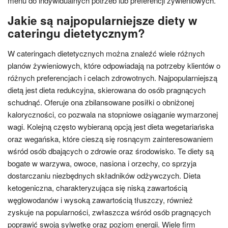
menu do indywidualnych potrzeb lub preferencji żywieniowych.
Jakie są najpopularniejsze diety w
cateringu dietetycznym?
W cateringach dietetycznych można znaleźć wiele różnych
planów żywieniowych, które odpowiadają na potrzeby klientów o
różnych preferencjach i celach zdrowotnych. Najpopularniejszą
dietą jest dieta redukcyjna, skierowana do osób pragnących
schudnąć. Oferuje ona zbilansowane posiłki o obniżonej
kaloryczności, co pozwala na stopniowe osiąganie wymarzonej
wagi. Kolejną często wybieraną opcją jest dieta wegetariańska
oraz wegańska, które cieszą się rosnącym zainteresowaniem
wśród osób dbających o zdrowie oraz środowisko. Te diety są
bogate w warzywa, owoce, nasiona i orzechy, co sprzyja
dostarczaniu niezbędnych składników odżywczych. Dieta
ketogeniczna, charakteryzująca się niską zawartością
węglowodanów i wysoką zawartością tłuszczy, również
zyskuje na popularności, zwłaszcza wśród osób pragnących
poprawić swoją sylwetkę oraz poziom energii. Wiele firm