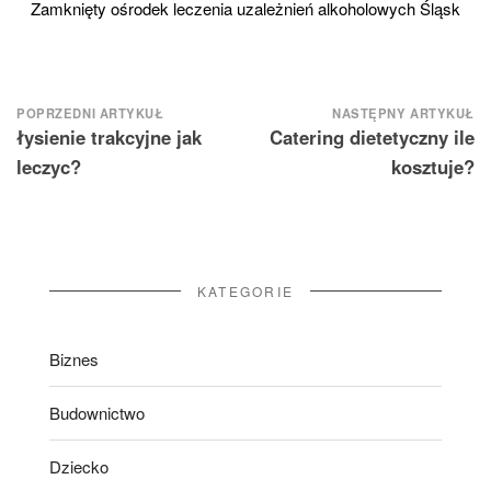
Zamknięty ośrodek leczenia uzależnień alkoholowych Śląsk
Nawigacja
POPRZEDNI ARTYKUŁ
NASTĘPNY ARTYKUŁ
łysienie trakcyjne jak
Catering dietetyczny ile
wpisu
leczyc?
kosztuje?
KATEGORIE
Biznes
Budownictwo
Dziecko