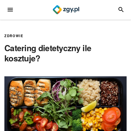
Przejdź
MENU
SZUKA
do
treści
ZDROWIE
Catering dietetyczny ile
kosztuje?