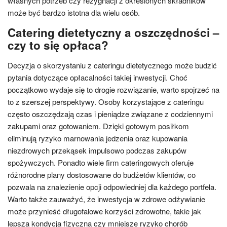
własnych potrzeb czy rezygnacji z określonych składników
może być bardzo istotna dla wielu osób.
Catering dietetyczny a oszczędności –
czy to się opłaca?
Decyzja o skorzystaniu z cateringu dietetycznego może budzić
pytania dotyczące opłacalności takiej inwestycji. Choć
początkowo wydaje się to drogie rozwiązanie, warto spojrzeć na
to z szerszej perspektywy. Osoby korzystające z cateringu
często oszczędzają czas i pieniądze związane z codziennymi
zakupami oraz gotowaniem. Dzięki gotowym posiłkom
eliminują ryzyko marnowania jedzenia oraz kupowania
niezdrowych przekąsek impulsowo podczas zakupów
spożywczych. Ponadto wiele firm cateringowych oferuje
różnorodne plany dostosowane do budżetów klientów, co
pozwala na znalezienie opcji odpowiedniej dla każdego portfela.
Warto także zauważyć, że inwestycja w zdrowe odżywianie
może przynieść długofalowe korzyści zdrowotne, takie jak
lepsza kondycja fizyczna czy mniejsze ryzyko chorób