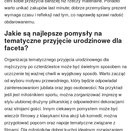
ceni sobie przeżycia bardziej niż rzeczy materialne. Ponadto
warto unikać zakupów last minute; dobrze przemyślany prezent
wymaga czasu i refleksji nad tym, co naprawdę sprawi radość
obdarowanemu.
Jakie są najlepsze pomysły na
tematyczne przyjęcie urodzinowe dla
faceta?
Organizacja tematycznego przyjęcia urodzinowego dla
mężczyzny po czterdziestce może być świetnym sposobem na
uczczenie tej ważnej chwili w wyjątkowy sposób. Warto zacząć
od wyboru motywu przewodniego, który będzie odpowiadał
zainteresowaniom jubilata oraz jego osobowości. Na przykład
jeśli jest miłośnikiem sportu, można zorganizować imprezę w
stylu ulubionej drużyny piłkarskiej z odpowiednimi dekoracjami
oraz strojami gości. Innym ciekawym pomysłem może być
wieczór filmowy z klasykami kina akcji lub komedii; można
przygotować popcorn oraz napoje tematyczne związane z
filmami. Dla miłośników dobrej kuchni idealnym rozwiązaniem