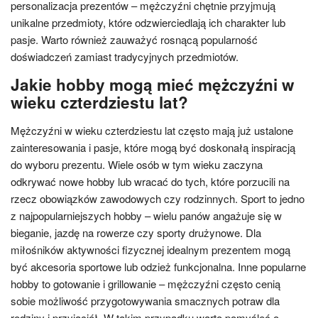
personalizacja prezentów – mężczyźni chętnie przyjmują
unikalne przedmioty, które odzwierciedlają ich charakter lub
pasje. Warto również zauważyć rosnącą popularność
doświadczeń zamiast tradycyjnych przedmiotów.
Jakie hobby mogą mieć mężczyźni w
wieku czterdziestu lat?
Mężczyźni w wieku czterdziestu lat często mają już ustalone
zainteresowania i pasje, które mogą być doskonałą inspiracją
do wyboru prezentu. Wiele osób w tym wieku zaczyna
odkrywać nowe hobby lub wracać do tych, które porzucili na
rzecz obowiązków zawodowych czy rodzinnych. Sport to jedno
z najpopularniejszych hobby – wielu panów angażuje się w
bieganie, jazdę na rowerze czy sporty drużynowe. Dla
miłośników aktywności fizycznej idealnym prezentem mogą
być akcesoria sportowe lub odzież funkcjonalna. Inne popularne
hobby to gotowanie i grillowanie – mężczyźni często cenią
sobie możliwość przygotowywania smacznych potraw dla
rodziny i przyjaciół. W takim przypadku warto pomyśleć o