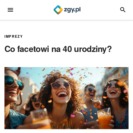
Przejdź
MENU
SZUKA
do
treści
IMPREZY
Co facetowi na 40 urodziny?