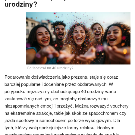
urodziny?
Co facetowi na 40 urodziny?
Podarowanie doświadczenia jako prezentu staje się coraz
bardziej popularne i doceniane przez obdarowanych. W
przypadku mężczyzny obchodzącego 40 urodziny warto
zastanowić się nad tym, co mogłoby dostarczyć mu
niezapomnianych emocji i przeżyć. Można rozważyć vouchery
na ekstremalne atrakcje, takie jak skok ze spadochronem czy
jazda sportowym samochodem po torze wyścigowym. Dla
tych, którzy wolą spokojniejsze formy relaksu, idealnym
rozwiązaniem mogą być weekendowe wyjazdy do spa lub