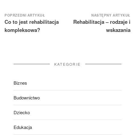
Nawigacja
POPRZEDNI ARTYKUŁ
NASTĘPNY ARTYKUŁ
Co to jest rehabilitacja
Rehabilitacja – rodzaje i
wpisu
kompleksowa?
wskazania
KATEGORIE
Biznes
Budownictwo
Dziecko
Edukacja