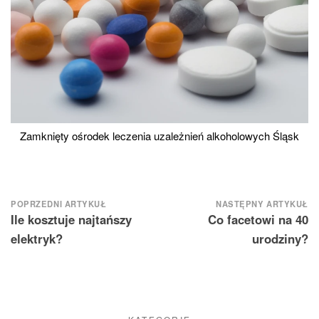
Zamknięty ośrodek leczenia uzależnień alkoholowych Śląsk
Nawigacja
POPRZEDNI ARTYKUŁ
NASTĘPNY ARTYKUŁ
Ile kosztuje najtańszy
Co facetowi na 40
wpisu
elektryk?
urodziny?