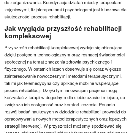
do zorganizowania. Koordynacja działań między terapeutami
zajęciowymi, fizjoterapeutami i psychologami jest kluczowa dla
skuteczności procesu rehabilitacji.
Jak wygląda przyszłość rehabilitacji
kompleksowej
Przyszłość rehabilitacji kompleksowej wydaje się obiecująca
dzięki postępom technologicznym oraz rosnącej świadomości
społecznej na temat znaczenia zdrowia psychicznego i
fizycznego. W ostatnich latach obserwuje się coraz większe
zainteresowanie nowoczesnymi metodami terapeutycznymi,
takimi jak telemedycyna czy aplikacje mobilne wspierające
proces rehabilitacji. Dzięki tym innowacjom pacjenci mogą
korzystać z terapii w dogodnym dla siebie czasie i miejscu, co
zwiększa ich dostępność oraz komfort leczenia. Ponadto
rozwój badań naukowych w dziedzinie rehabilitacji prowadzi do
opracowywania nowych metod terapeutycznych oraz lepszych
strategii interwencji. W przyszłości możemy spodziewać się
jeszcze większej integracji różnych form terapii oraz większego