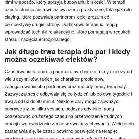
nimi w sposób, który sprzyja budowaniu bliskości. W terapii
często stosuje się również ćwiczenia praktyczne, takie jak role-
playing, które pozwalają partnerom lepiej zrozumieć
perspektywę drugiej strony. Dodatkowo terapeuci mogą
wprowadzać techniki relaksacyjne, które pomagają w redukcji
stresu i napięcia emocjonalnego.
Jak długo trwa terapia dla par i kiedy
można oczekiwać efektów?
Czas trwania terapii dla par może być bardzo różny i zależy od
wielu czynników, takich jak charakter problemów,
zaangażowanie obu partnerów oraz metody pracy terapeuty.
Zazwyczaj sesje odbywają się co tydzień lub co dwa tygodnie i
trwają od 60 do 90 minut. Niektóre pary mogą zauważyć
poprawę już po kilku sesjach, podczas gdy inne mogą
potrzebować dłuższego czasu na przetworzenie trudnych
emocji i wprowadzenie zmian w swoim zachowaniu. Wiele osób
zastanawia się, ile czasu powinno poświęcić na terapię;
niektórzy terapeuci sugerują przynajmniej 8 do 12 sesji jako