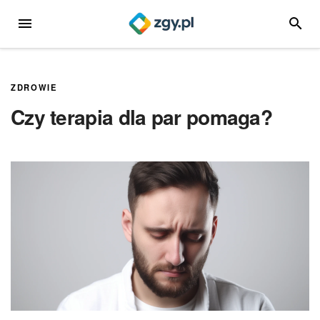
Przejdź
MENU
SZUKA
do
treści
ZDROWIE
Czy terapia dla par pomaga?