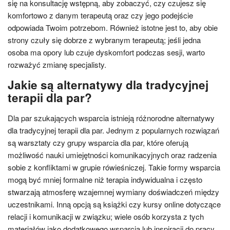
się na konsultację wstępną, aby zobaczyć, czy czujesz się
komfortowo z danym terapeutą oraz czy jego podejście
odpowiada Twoim potrzebom. Również istotne jest to, aby obie
strony czuły się dobrze z wybranym terapeutą; jeśli jedna
osoba ma opory lub czuje dyskomfort podczas sesji, warto
rozważyć zmianę specjalisty.
Jakie są alternatywy dla tradycyjnej
terapii dla par?
Dla par szukających wsparcia istnieją różnorodne alternatywy
dla tradycyjnej terapii dla par. Jednym z popularnych rozwiązań
są warsztaty czy grupy wsparcia dla par, które oferują
możliwość nauki umiejętności komunikacyjnych oraz radzenia
sobie z konfliktami w grupie rówieśniczej. Takie formy wsparcia
mogą być mniej formalne niż terapia indywidualna i często
stwarzają atmosferę wzajemnej wymiany doświadczeń między
uczestnikami. Inną opcją są książki czy kursy online dotyczące
relacji i komunikacji w związku; wiele osób korzysta z tych
materiałów jako dodatkowego wsparcia lub inspiracji do pracy