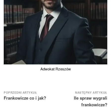
Adwokat Rzeszów
Nawigacja
POPRZEDNI ARTYKUŁ
NASTĘPNY ARTYKUŁ
Frankowicze co i jak?
Ile spraw wygrali
wpisu
frankowicze?