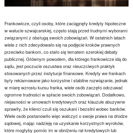
Frankowicze, czyli osoby, które zaciągnęły kredyty hipoteczne
w walucie szwajcarskiej, często stają przed trudnymi wyborami
związanymi z obsługą swoich zobowiązań. W ostatnich latach
wiele z nich zdecydowało się na podjęcie kroków prawnych
przeciwko bankom, co stało się tematem szerokiej debaty
publicznej. Głównym powodem, dla którego frankowicze idą do
sądu, jest poczucie oszustwa oraz nieuczciwych praktyk
stosowanych przez instytucje finansowe. Kredyty we frankach
były reklamowane jako korzystne i stabilne rozwiązanie, jednak
w miarę wzrostu kursu franka, wiele osób zaczęło odczuwać
ogromne trudności w spłacie swoich zobowiązań. Dodatkowo,
niejasności w umowach kredytowych oraz klauzule abuzywne
sprawiły, że klienci czuli się oszukani i bezsilni wobec banków.
Wiele osób postanowiło więc walczyć o swoje prawa na drodze
sądowej, mając nadzieję na uzyskanie korzystnych wyroków,
które mogłyby pomóc im w obniżeniu rat kredytowych lub