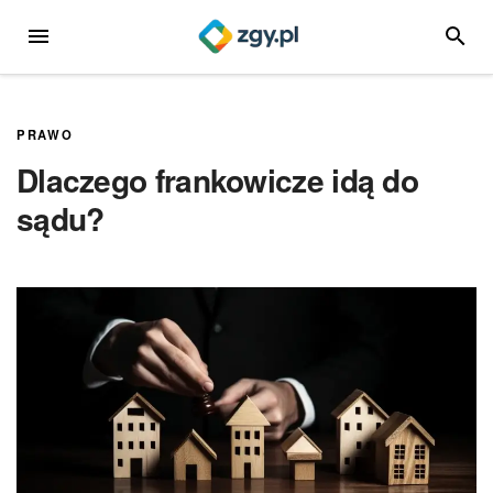
Przejdź
MENU
SZUKA
do
treści
PRAWO
Dlaczego frankowicze idą do
sądu?