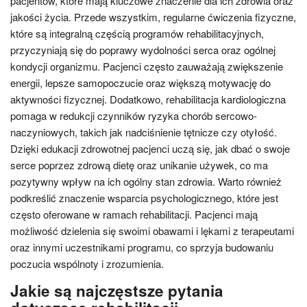
pacjentów, które mają kluczowe znaczenie dla ich zdrowia oraz
jakości życia. Przede wszystkim, regularne ćwiczenia fizyczne,
które są integralną częścią programów rehabilitacyjnych,
przyczyniają się do poprawy wydolności serca oraz ogólnej
kondycji organizmu. Pacjenci często zauważają zwiększenie
energii, lepsze samopoczucie oraz większą motywację do
aktywności fizycznej. Dodatkowo, rehabilitacja kardiologiczna
pomaga w redukcji czynników ryzyka chorób sercowo-
naczyniowych, takich jak nadciśnienie tętnicze czy otyłość.
Dzięki edukacji zdrowotnej pacjenci uczą się, jak dbać o swoje
serce poprzez zdrową dietę oraz unikanie używek, co ma
pozytywny wpływ na ich ogólny stan zdrowia. Warto również
podkreślić znaczenie wsparcia psychologicznego, które jest
często oferowane w ramach rehabilitacji. Pacjenci mają
możliwość dzielenia się swoimi obawami i lękami z terapeutami
oraz innymi uczestnikami programu, co sprzyja budowaniu
poczucia wspólnoty i zrozumienia.
Jakie są najczęstsze pytania