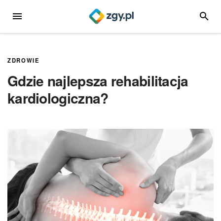
Przejdź
MENU
SZUKA
do
treści
ZDROWIE
Gdzie najlepsza rehabilitacja
kardiologiczna?