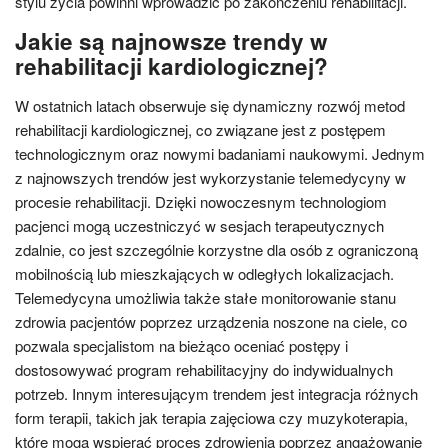
stylu życia powinni wprowadzić po zakończeniu rehabilitacji.
Jakie są najnowsze trendy w
rehabilitacji kardiologicznej?
W ostatnich latach obserwuje się dynamiczny rozwój metod
rehabilitacji kardiologicznej, co związane jest z postępem
technologicznym oraz nowymi badaniami naukowymi. Jednym
z najnowszych trendów jest wykorzystanie telemedycyny w
procesie rehabilitacji. Dzięki nowoczesnym technologiom
pacjenci mogą uczestniczyć w sesjach terapeutycznych
zdalnie, co jest szczególnie korzystne dla osób z ograniczoną
mobilnością lub mieszkających w odległych lokalizacjach.
Telemedycyna umożliwia także stałe monitorowanie stanu
zdrowia pacjentów poprzez urządzenia noszone na ciele, co
pozwala specjalistom na bieżąco oceniać postępy i
dostosowywać program rehabilitacyjny do indywidualnych
potrzeb. Innym interesującym trendem jest integracja różnych
form terapii, takich jak terapia zajęciowa czy muzykoterapia,
które mogą wspierać proces zdrowienia poprzez angażowanie