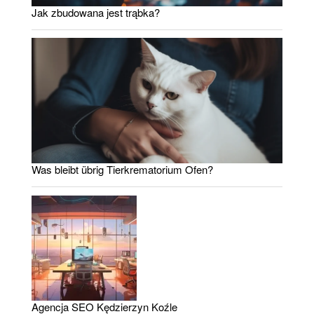
Jak zbudowana jest trąbka?
Was bleibt übrig Tierkrematorium Ofen?
Agencja SEO Kędzierzyn Koźle