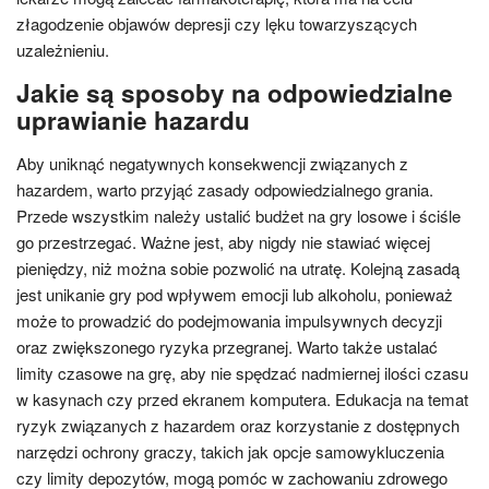
złagodzenie objawów depresji czy lęku towarzyszących
uzależnieniu.
Jakie są sposoby na odpowiedzialne
uprawianie hazardu
Aby uniknąć negatywnych konsekwencji związanych z
hazardem, warto przyjąć zasady odpowiedzialnego grania.
Przede wszystkim należy ustalić budżet na gry losowe i ściśle
go przestrzegać. Ważne jest, aby nigdy nie stawiać więcej
pieniędzy, niż można sobie pozwolić na utratę. Kolejną zasadą
jest unikanie gry pod wpływem emocji lub alkoholu, ponieważ
może to prowadzić do podejmowania impulsywnych decyzji
oraz zwiększonego ryzyka przegranej. Warto także ustalać
limity czasowe na grę, aby nie spędzać nadmiernej ilości czasu
w kasynach czy przed ekranem komputera. Edukacja na temat
ryzyk związanych z hazardem oraz korzystanie z dostępnych
narzędzi ochrony graczy, takich jak opcje samowykluczenia
czy limity depozytów, mogą pomóc w zachowaniu zdrowego