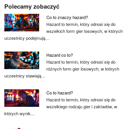
Polecamy zobaczyć
Co to znaczy hazard?
Hazard to termin, który odnosi się do
wszelkich form gier losowych, w których
uczestnicy podejmują…
Hazard co to?
Hazard to termin, który odnosi się do
różnych form gier losowych, w których
uczestnicy stawiają…
Co to hazard?
Hazard to termin, który odnosi się do
wszelkiego rodzaju gier i zakładów, w
których wynik…