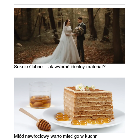
Suknie ślubne – jak wybrać idealny materiał?
Miód nawłociowy warto mieć go w kuchni