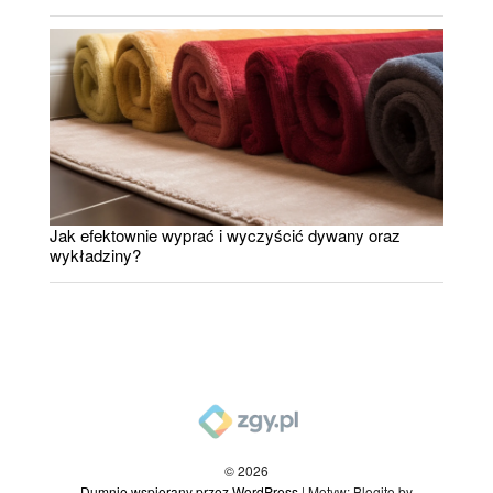
Jak efektownie wyprać i wyczyścić dywany oraz
wykładziny?
© 2026
Dumnie wspierany przez WordPress
|
Motyw: Blogito by