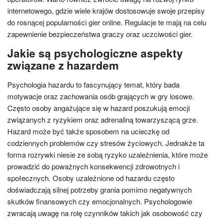
internetowego, gdzie wiele krajów dostosowuje swoje przepisy
do rosnącej popularności gier online. Regulacje te mają na celu
zapewnienie bezpieczeństwa graczy oraz uczciwości gier.
Jakie są psychologiczne aspekty
związane z hazardem
Psychologia hazardu to fascynujący temat, który bada
motywacje oraz zachowania osób grających w gry losowe.
Często osoby angażujące się w hazard poszukują emocji
związanych z ryzykiem oraz adrenaliną towarzyszącą grze.
Hazard może być także sposobem na ucieczkę od
codziennych problemów czy stresów życiowych. Jednakże ta
forma rozrywki niesie ze sobą ryzyko uzależnienia, które może
prowadzić do poważnych konsekwencji zdrowotnych i
społecznych. Osoby uzależnione od hazardu często
doświadczają silnej potrzeby grania pomimo negatywnych
skutków finansowych czy emocjonalnych. Psychologowie
zwracają uwagę na rolę czynników takich jak osobowość czy