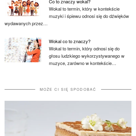
Co to znaczy wokal?
Wokal to termin, który w kontekście
muzyki i śpiewu odnosi się do dźwięków
wydawanych przez…
Wokal co to znaczy?
Wokal to termin, który odnosi się do
głosu ludzkiego wykorzystywanego w
muzyce, zarówno w kontekście…
MOŻE CI SIĘ SPODOBAĆ