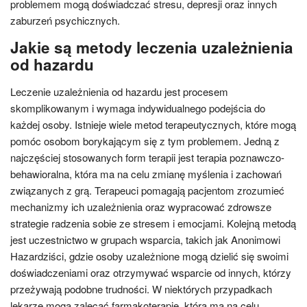
problemem mogą doświadczać stresu, depresji oraz innych
zaburzeń psychicznych.
Jakie są metody leczenia uzależnienia
od hazardu
Leczenie uzależnienia od hazardu jest procesem
skomplikowanym i wymaga indywidualnego podejścia do
każdej osoby. Istnieje wiele metod terapeutycznych, które mogą
pomóc osobom borykającym się z tym problemem. Jedną z
najczęściej stosowanych form terapii jest terapia poznawczo-
behawioralna, która ma na celu zmianę myślenia i zachowań
związanych z grą. Terapeuci pomagają pacjentom zrozumieć
mechanizmy ich uzależnienia oraz wypracować zdrowsze
strategie radzenia sobie ze stresem i emocjami. Kolejną metodą
jest uczestnictwo w grupach wsparcia, takich jak Anonimowi
Hazardziści, gdzie osoby uzależnione mogą dzielić się swoimi
doświadczeniami oraz otrzymywać wsparcie od innych, którzy
przeżywają podobne trudności. W niektórych przypadkach
lekarze mogą zalecać farmakoterapię, która ma na celu