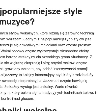
jpopularniejsze style
 muzyce?
żnych stylów wokalnych, które różnią się zarówno techniką
nym wyrazem. Jednym z najpopularniejszych stylów jest
teryzuje się chwytliwymi melodiami oraz często prostym,
 Wokal popowy często wykorzystuje różnorodne efekty
est bardzo atrakcyjny dla szerokiego grona słuchaczy. Z
a się większą ekspresją i siłą; artyści rockowi często
h jak growl czy scream, aby oddać intensywność emocji
 jazzowy to kolejny interesujący styl, który kładzie duży
z swobodę interpretacyjną. Jazzmani często bawią się
a, że każdy występ jest unikalny. Warto również
nym, który opiera się na tradycyjnych technikach śpiewu i
 kontroli nad głosem.
chniki wokalne