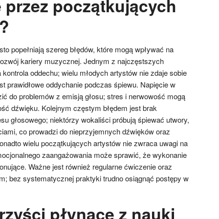
 przez początkujących
w?
sto popełniają szereg błędów, które mogą wpływać na
rozwój kariery muzycznej. Jednym z najczęstszych
 kontrola oddechu; wielu młodych artystów nie zdaje sobie
est prawidłowe oddychanie podczas śpiewu. Napięcie w
ić do problemów z emisją głosu; stres i nerwowość mogą
ość dźwięku. Kolejnym częstym błędem jest brak
u głosowego; niektórzy wokaliści próbują śpiewać utwory,
ciami, co prowadzi do nieprzyjemnych dźwięków oraz
Ponadto wielu początkujących artystów nie zwraca uwagi na
 emocjonalnego zaangażowania może sprawić, że wykonanie
konujące. Ważne jest również regularne ćwiczenie oraz
; bez systematycznej praktyki trudno osiągnąć postępy w
rzyści płynące z nauki