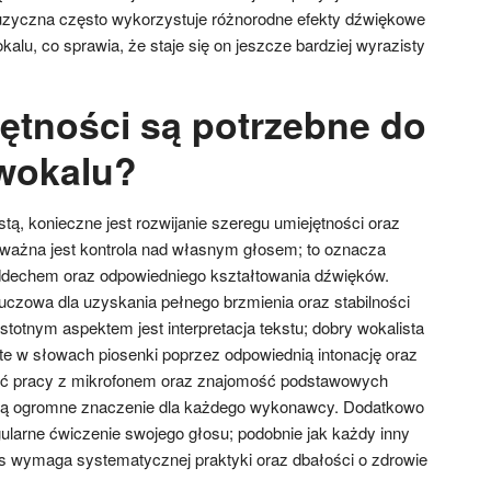
zyczna często wykorzystuje różnorodne efekty dźwiękowe
kalu, co sprawia, że staje się on jeszcze bardziej wyrazisty
jętności są potrzebne do
wokalu?
tą, konieczne jest rozwijanie szeregu umiejętności oraz
 ważna jest kontrola nad własnym głosem; to oznacza
ddechem oraz odpowiedniego kształtowania dźwięków.
luczowa dla uzyskania pełnego brzmienia oraz stabilności
totnym aspektem jest interpretacja tekstu; dobry wokalista
te w słowach piosenki poprzez odpowiednią intonację oraz
ość pracy z mikrofonem oraz znajomość podstawowych
ją ogromne znaczenie dla każdego wykonawcy. Dodatkowo
ularne ćwiczenie swojego głosu; podobnie jak każdy inny
łos wymaga systematycznej praktyki oraz dbałości o zdrowie