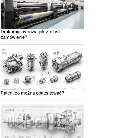
Drukarnia cyfrowa jak złożyć
zamówienie?
Patent co można opatentować?