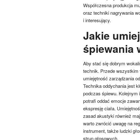
Współczesna produkcja mu
oraz techniki nagrywania wo
i interesujący.
Jakie umie
śpiewania 
Aby stać się dobrym wokalis
technik. Przede wszystkim
umiejętność zarządzania o
Technika oddychania jest k
podczas śpiewu. Kolejnym is
potrafi oddać emocje zawar
ekspresję ciała. Umiejętn
zasad akustyki również ma
warto zwrócić uwagę na reg
instrument, także ludzki g
strun głosowych.