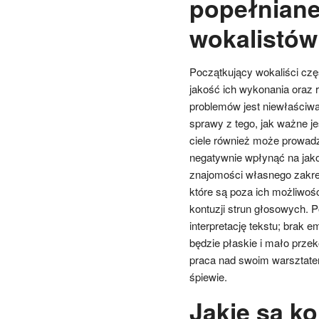
popełniane
wokalistó
Początkujący wokaliści czę
jakość ich wykonania oraz 
problemów jest niewłaściwa
sprawy z tego, jak ważne j
ciele również może prowadz
negatywnie wpłynąć na jak
znajomości własnego zakres
które są poza ich możliwoś
kontuzji strun głosowych. 
interpretację tekstu; brak
będzie płaskie i mało prze
praca nad swoim warsztatem
śpiewie.
Jakie są ko