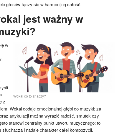
ele głosów łączy się w harmonijną całość.
okal jest ważny w
muzyki?
lę w
im
.
yśli
a
Wokal co to znaczy?
ę z
iem. Wokal dodaje emocjonalnej głębi do muzyki; za
 oraz artykulacji można wyrazić radość, smutek czy
ęsto stanowi centralny punkt utworu muzycznego; to
 słuchacza i nadaje charakter całej kompozycji.