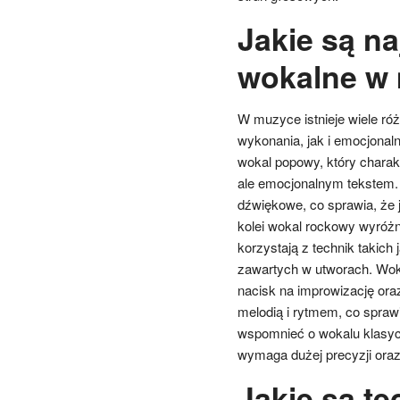
Jakie są na
wokalne w
W muzyce istnieje wiele ró
wykonania, jak i emocjonal
wokal popowy, który charak
ale emocjonalnym tekstem.
dźwiękowe, co sprawia, że j
kolei wokal rockowy wyróżni
korzystają z technik takic
zawartych w utworach. Wokal
nacisk na improwizację ora
melodią i rytmem, co sprawi
wspomnieć o wokalu klasycz
wymaga dużej precyzji oraz
Jakie są te