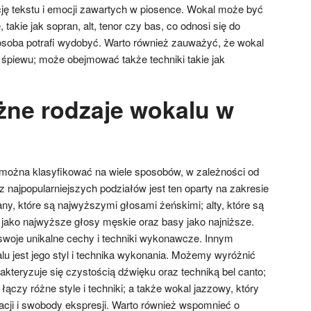
ację tekstu i emocji zawartych w piosence. Wokal może być
 takie jak sopran, alt, tenor czy bas, co odnosi się do
osoba potrafi wydobyć. Warto również zauważyć, że wokal
o śpiewu; może obejmować także techniki takie jak
óżne rodzaje wokalu w
ożna klasyfikować na wiele sposobów, w zależności od
 najpopularniejszych podziałów jest ten oparty na zakresie
ny, które są najwyższymi głosami żeńskimi; alty, które są
 jako najwyższe głosy męskie oraz basy jako najniższe.
woje unikalne cechy i techniki wykonawcze. Innym
lu jest jego styl i technika wykonania. Możemy wyróżnić
akteryzuje się czystością dźwięku oraz techniką bel canto;
łączy różne style i techniki; a także wokal jazzowy, który
acji i swobody ekspresji. Warto również wspomnieć o