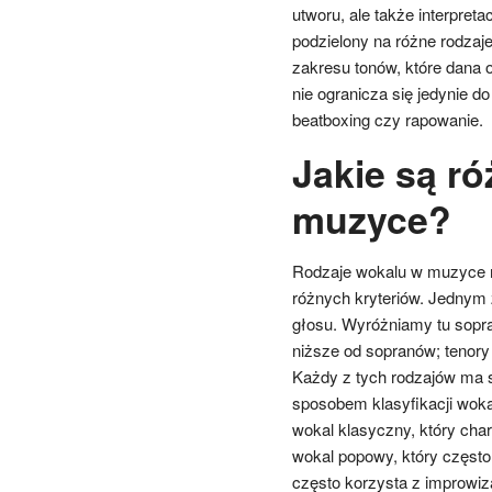
utworu, ale także interpret
podzielony na różne rodzaje,
zakresu tonów, które dana 
nie ogranicza się jedynie d
beatboxing czy rapowanie.
Jakie są r
muzyce?
Rodzaje wokalu w muzyce m
różnych kryteriów. Jednym z
głosu. Wyróżniamy tu sopra
niższe od sopranów; tenory
Każdy z tych rodzajów ma s
sposobem klasyfikacji woka
wokal klasyczny, który char
wokal popowy, który często 
często korzysta z improwiz