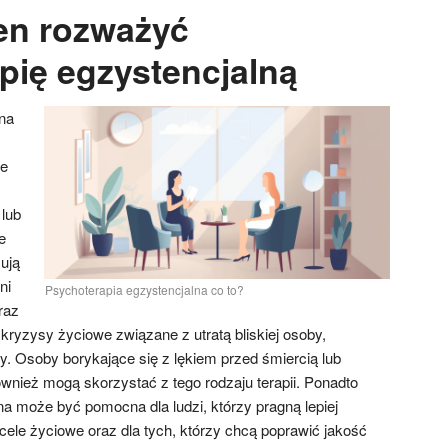
en rozważyć
pię egzystencjalną
na
re
lub
e
ują
ni
Psychoterapia egzystencjalna co to?
raz
 kryzysy życiowe związane z utratą bliskiej osoby,
 Osoby borykające się z lękiem przed śmiercią lub
wnież mogą skorzystać z tego rodzaju terapii. Ponadto
a może być pomocna dla ludzi, którzy pragną lepiej
cele życiowe oraz dla tych, którzy chcą poprawić jakość