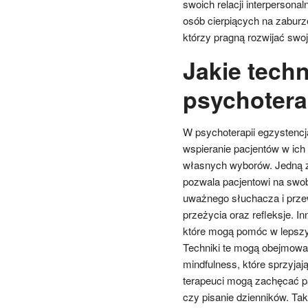
swoich relacji interpersonal
osób cierpiących na zaburz
którzy pragną rozwijać swo
Jakie tech
psychoterap
W psychoterapii egzystencja
wspieranie pacjentów w ich
własnych wyborów. Jedną z 
pozwala pacjentowi na swob
uważnego słuchacza i prze
przeżycia oraz refleksje. In
które mogą pomóc w lepszy
Techniki te mogą obejmowa
mindfulness, które sprzyjaj
terapeuci mogą zachęcać p
czy pisanie dzienników. Ta