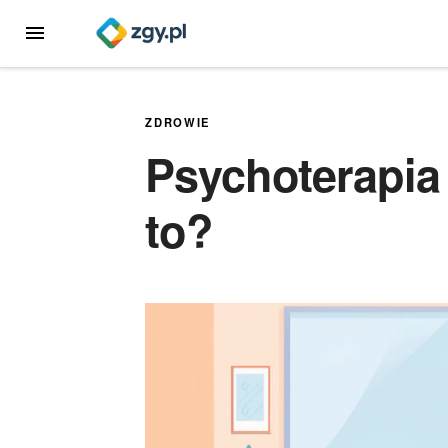
Przejdź
MENU
do
treści
ZDROWIE
Psychoterapia
to?