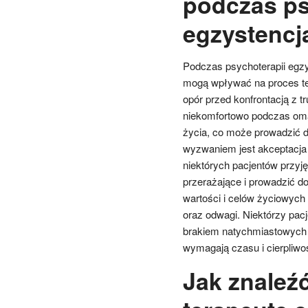
podczas ps
egzystencj
Podczas psychoterapii egzy
mogą wpływać na proces te
opór przed konfrontacją z 
niekomfortowo podczas omaw
życia, co może prowadzić d
wyzwaniem jest akceptacja 
niektórych pacjentów przyj
przerażające i prowadzić d
wartości i celów życiowyc
oraz odwagi. Niektórzy pac
brakiem natychmiastowych r
wymagają czasu i cierpliwoś
Jak znaleź