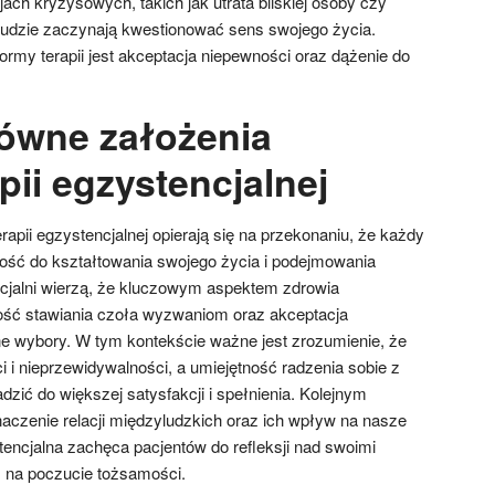
ch kryzysowych, takich jak utrata bliskiej osoby czy
ludzie zaczynają kwestionować sens swojego życia.
rmy terapii jest akceptacja niepewności oraz dążenie do
łówne założenia
ii egzystencjalnej
pii egzystencjalnej opierają się na przekonaniu, że każdy
ość do kształtowania swojego życia i podejmowania
ncjalni wierzą, że kluczowym aspektem zdrowia
ość stawiania czoła wyzwaniom oraz akceptacja
e wybory. W tym kontekście ważne jest zrozumienie, że
i i nieprzewidywalności, a umiejętność radzenia sobie z
zić do większej satysfakcji i spełnienia. Kolejnym
naczenie relacji międzyludzkich oraz ich wpływ na nasze
tencjalna zachęca pacjentów do refleksji nad swoimi
 na poczucie tożsamości.