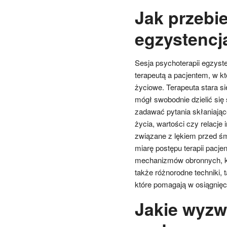
Jak przebi
egzystencj
Sesja psychoterapii egzys
terapeutą a pacjentem, w kt
życiowe. Terapeuta stara si
mógł swobodnie dzielić się 
zadawać pytania skłaniające
życia, wartości czy relacje 
związane z lękiem przed ś
miarę postępu terapii pacj
mechanizmów obronnych, k
także różnorodne techniki,
które pomagają w osiągnięci
Jakie wyzw