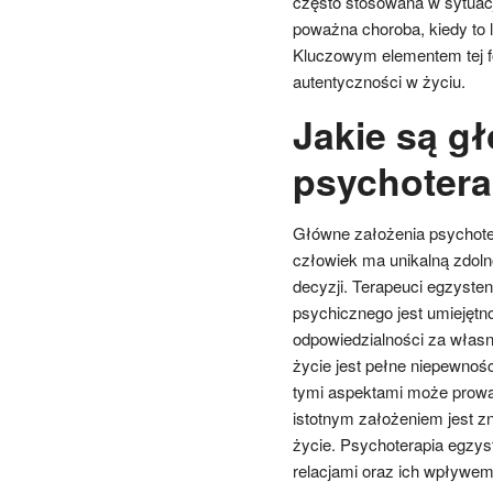
często stosowana w sytuacja
poważna choroba, kiedy to 
Kluczowym elementem tej fo
autentyczności w życiu.
Jakie są g
psychoterap
Główne założenia psychotera
człowiek ma unikalną zdoln
decyzji. Terapeuci egzyste
psychicznego jest umiejętn
odpowiedzialności za własn
życie jest pełne niepewnośc
tymi aspektami może prowad
istotnym założeniem jest z
życie. Psychoterapia egzys
relacjami oraz ich wpływem