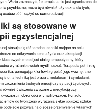
nych. Warto zaznaczyć, że terapia ta nie jest ograniczona do
enia psychiczne; może być również użyteczna dla tych,
ją osobowość i dążyć do samorealizacji.
niki są stosowane w
ii egzystencjalnej
lnej stosuje się różnorodne techniki mające na celu
 drodze do odkrywania sensu życia oraz akceptacji
kluczowych metod jest dialog terapeutyczny, który
odne wyrażanie swoich myśli i uczuć. Terapeuta pełni rolę
wodnika, pomagając klientowi zgłębiać jego wewnętrzne
ną istotną techniką jest praca z metaforami i symbolami,
m zrozumieniu trudnych emocji czy sytuacji życiowych.
ć również ćwiczenia związane z medytacją czy
ą uważności i obecności w chwili bieżącej. Ponadto
acjentów do twórczego wyrażania siebie poprzez sztukę
kie podejście pozwala na głębsze przemyślenie własnych