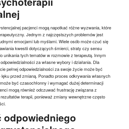
ychoterapii
alnej
stencjalnej pacjenci mogą napotkać różne wyzwania, które
rapeutyczny. Jednym z najczęstszych problemów jest
trudnymi emocjami lub myślami. Wiele osób może czuć się
iania kwestii dotyczących śmierci, straty czy sensu
o unikania tych tematów w rozmowie z terapeutą. Innym
odpowiedzialności za własne wybory i działania. Dla
ęcie pełnej odpowiedzialności za swoje życie może być
o lęku przed zmianą. Ponadto proces odkrywania własnych
h może być czasochłonny i wymagać dużej determinacji
jenci mogą również odczuwać frustrację związana z
ezultatów terapii, ponieważ zmiany wewnętrzne często
ci.
ć odpowiedniego