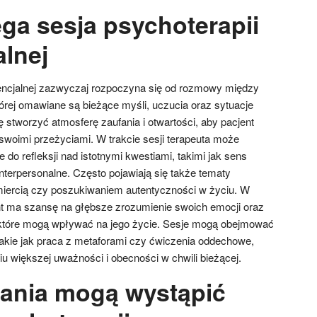
ega sesja psychoterapii
alnej
tencjalnej zazwyczaj rozpoczyna się od rozmowy między
órej omawiane są bieżące myśli, uczucia oraz sytuacje
ę stworzyć atmosferę zaufania i otwartości, aby pacjent
swoimi przeżyciami. W trakcie sesji terapeuta może
 do refleksji nad istotnymi kwestiami, takimi jak sens
interpersonalne. Często pojawiają się także tematy
miercią czy poszukiwaniem autentyczności w życiu. W
ent ma szansę na głębsze zrozumienie swoich emocji oraz
tóre mogą wpływać na jego życie. Sesje mogą obejmować
 takie jak praca z metaforami czy ćwiczenia oddechowe,
u większej uważności i obecności w chwili bieżącej.
ania mogą wystąpić