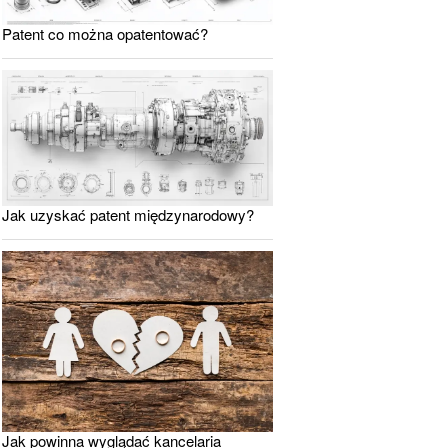
Patent co można opatentować?
Jak uzyskać patent międzynarodowy?
Jak powinna wyglądać kancelaria