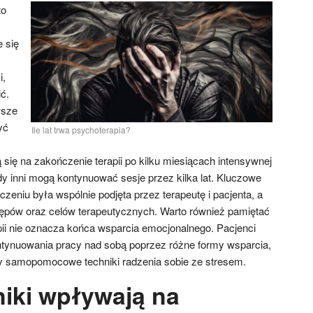
to
e się
i,
ć.
wsze
yć
Ile lat trwa psychoterapia?
 się na zakończenie terapii po kilku miesiącach intensywnej
y inni mogą kontynuować sesje przez kilka lat. Kluczowe
czeniu była wspólnie podjęta przez terapeutę i pacjenta, a
tępów oraz celów terapeutycznych. Warto również pamiętać
pii nie oznacza końca wsparcia emocjonalnego. Pacjenci
tynuowania pracy nad sobą poprzez różne formy wsparcia,
zy samopomocowe techniki radzenia sobie ze stresem.
niki wpływają na