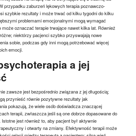
W przypadku zaburzeń lękowych terapia poznawczo-
i szybkie rezultaty i może trwać od kilku tygodni do kilku
 głębszymi problemami emocjonalnymi mogą wymagać
o może oznaczać terapie trwające nawet kilka lat. Również
óżne; niektórzy pacjenci szybko przyswajają nowe
dzenia sobie, podczas gdy inni mogą potrzebować więcej
ich emocji.
 psychoterapia a jej
ść
nie zawsze jest bezpośrednio związana z jej długością;
gą przynieść równie pozytywne rezultaty jak
nia pokazują, że wiele osób doświadcza znaczącej
ącach terapii, zwłaszcza jeśli są one dobrze dopasowane do
Istotne jest również to, aby pacjent był aktywnie
peutyczny i otwarty na zmiany. Efektywność terapii może
kości relacji między terapeutą a pacjentem; silna więź