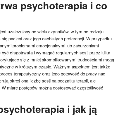
trwa psychoterapia i co
jest uzależniony od wielu czynników, w tym od rodzaju
się pacjent oraz jego osobistych preferencji. W przypadku
wanymi problemami emocjonalnymi lub zaburzeniami
 być długotrwała i wymagać regularnych sesji przez kilka
y borykające się z mniej skomplikowanymi trudnościami mogą
eutyczne w krótszym czasie. Ważnym aspektem jest także
proces terapeutyczny oraz jego gotowość do pracy nad
ują określoną liczbę sesji na początku terapii, ale
a. W miarę postępów można dostosować częstotliwość
 psychoterapia i jak ją