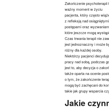
Zakończenie psychoterapii 
ważny moment w życiu
pacjenta, który często wiąż
z refleksją nad osiągniętymi
postępami oraz wyzwaniam
które jeszcze mogą wystąpi
Czas trwania terapii nie za
jest jednoznaczny i może b
różny dla każdej osoby.
Niektórzy pacjenci decydują
pracy nad sobą, podczas gd
jest to, aby decyzja o zakoń
także oparta na ocenie pos
o tym, że zakończenie tera
mogą być zachęcani do kon
takie jak grupy wsparcia c
Jakie czyn