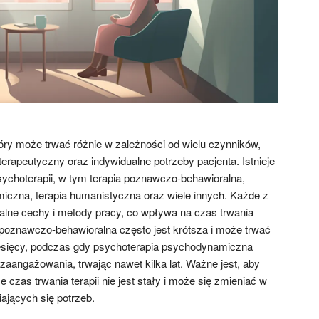
tóry może trwać różnie w zależności od wielu czynników,
el terapeutyczny oraz indywidualne potrzeby pacjenta. Istnieje
sychoterapii, w tym terapia poznawczo-behawioralna,
czna, terapia humanistyczna oraz wiele innych. Każde z
alne cechy i metody pracy, co wpływa na czas trwania
a poznawczo-behawioralna często jest krótsza i może trwać
miesięcy, podczas gdy psychoterapia psychodynamiczna
ngażowania, trwając nawet kilka lat. Ważne jest, aby
 czas trwania terapii nie jest stały i może się zmieniać w
ających się potrzeb.