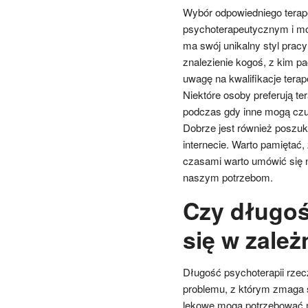
Wybór odpowiedniego terap
psychoterapeutycznym i mo
ma swój unikalny styl pracy
znalezienie kogoś, z kim pa
uwagę na kwalifikacje tera
Niektóre osoby preferują t
podczas gdy inne mogą czuć
Dobrze jest również poszuk
internecie. Warto pamiętać
czasami warto umówić się n
naszym potrzebom.
Czy długoś
się w zale
Długość psychoterapii rzec
problemu, z którym zmaga s
lękowe mogą potrzebować mn