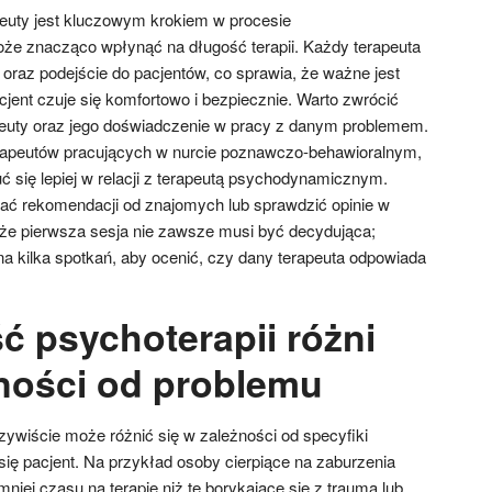
euty jest kluczowym krokiem w procesie
że znacząco wpłynąć na długość terapii. Każdy terapeuta
 oraz podejście do pacjentów, co sprawia, że ważne jest
cjent czuje się komfortowo i bezpiecznie. Warto zwrócić
peuty oraz jego doświadczenie w pracy z danym problemem.
erapeutów pracujących w nurcie poznawczo-behawioralnym,
 się lepiej w relacji z terapeutą psychodynamicznym.
ać rekomendacji od znajomych lub sprawdzić opinie w
, że pierwsza sesja nie zawsze musi być decydująca;
a kilka spotkań, aby ocenić, czy dany terapeuta odpowiada
ć psychoterapii różni
żności od problemu
zywiście może różnić się w zależności od specyfiki
ię pacjent. Na przykład osoby cierpiące na zaburzenia
iej czasu na terapię niż te borykające się z traumą lub