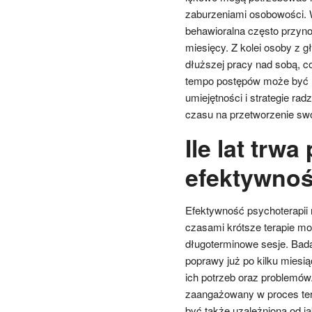
zaburzeniami osobowości. 
behawioralna często przynos
miesięcy. Z kolei osoby z
dłuższej pracy nad sobą, c
tempo postępów może być r
umiejętności i strategie ra
czasu na przetworzenie swo
Ile lat trwa
efektywno
Efektywność psychoterapii 
czasami krótsze terapie mo
długoterminowe sesje. Bada
poprawy już po kilku miesi
ich potrzeb oraz problemów. 
zaangażowany w proces tera
być także uzależniona od ja