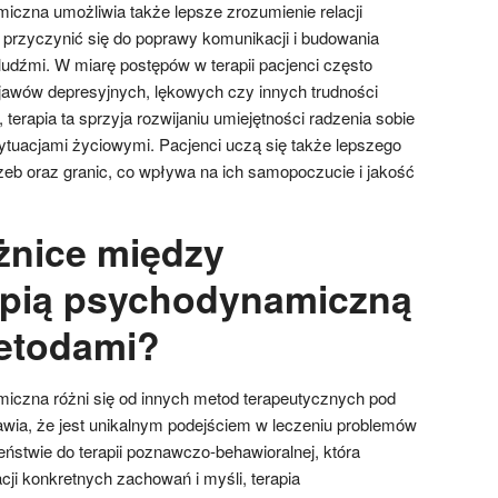
czna umożliwia także lepsze zrozumienie relacji
 przyczynić się do poprawy komunikacji i budowania
ludźmi. W miarę postępów w terapii pacjenci często
jawów depresyjnych, lękowych czy innych trudności
erapia ta sprzyja rozwijaniu umiejętności radzenia sobie
ytuacjami życiowymi. Pacjenci uczą się także lepszego
eb oraz granic, co wpływa na ich samopoczucie i jakość
óżnice między
apią psychodynamiczną
etodami?
iczna różni się od innych metod terapeutycznych pod
wia, że jest unikalnym podejściem w leczeniu problemów
ństwie do terapii poznawczo-behawioralnej, która
cji konkretnych zachowań i myśli, terapia