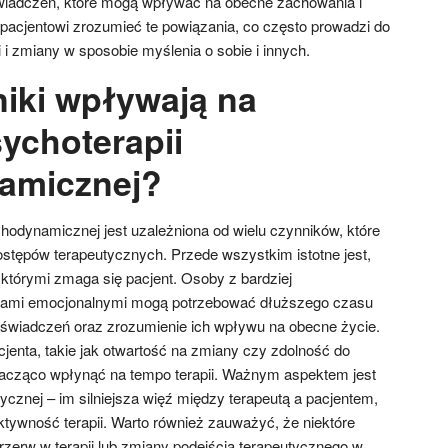
świadczeń, które mogą wpływać na obecne zachowania i
acjentowi zrozumieć te powiązania, co często prowadzi do
 zmiany w sposobie myślenia o sobie i innych.
niki wpływają na
ychoterapii
amicznej?
hodynamicznej jest uzależniona od wielu czynników, które
tępów terapeutycznych. Przede wszystkim istotne jest,
 którymi zmaga się pacjent. Osoby z bardziej
iami emocjonalnymi mogą potrzebować dłuższego czasu
oświadczeń oraz zrozumienie ich wpływu na obecne życie.
jenta, takie jak otwartość na zmiany czy zdolność do
nacząco wpłynąć na tempo terapii. Ważnym aspektem jest
tycznej – im silniejsza więź między terapeutą a pacjentem,
tywność terapii. Warto również zauważyć, że niektóre
erw w terapii lub zmiany podejścia terapeutycznego w