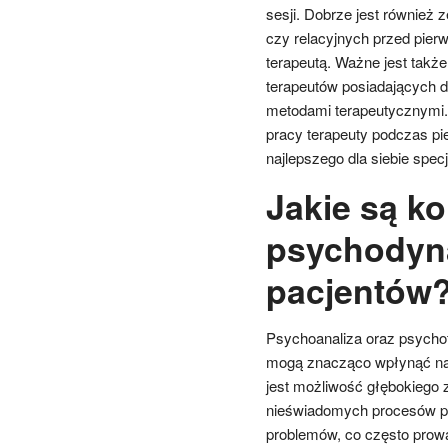
sesji. Dobrze jest również
czy relacyjnych przed pier
terapeutą. Ważne jest takż
terapeutów posiadających 
metodami terapeutycznymi. 
pracy terapeuty podczas pi
najlepszego dla siebie specja
Jakie są ko
psychodyna
pacjentów
Psychoanaliza oraz psychot
mogą znacząco wpłynąć na ż
jest możliwość głębokiego z
nieświadomych procesów ps
problemów, co często prowa