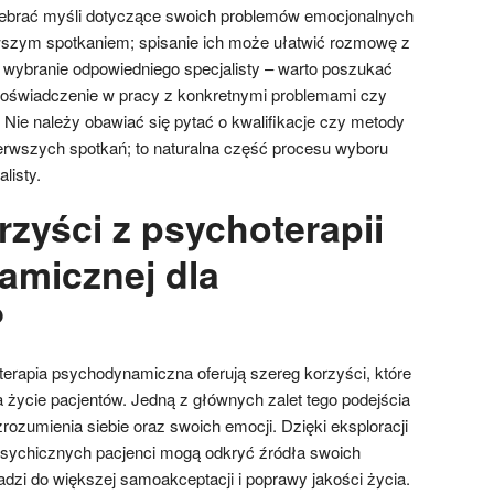
 zebrać myśli dotyczące swoich problemów emocjonalnych
wszym spotkaniem; spisanie ich może ułatwić rozmowę z
e wybranie odpowiedniego specjalisty – warto poszukać
doświadczenie w pracy z konkretnymi problemami czy
Nie należy obawiać się pytać o kwalifikacje czy metody
erwszych spotkań; to naturalna część procesu wyboru
listy.
rzyści z psychoterapii
micznej dla
?
erapia psychodynamiczna oferują szereg korzyści, które
ycie pacjentów. Jedną z głównych zalet tego podejścia
rozumienia siebie oraz swoich emocji. Dzięki eksploracji
ychicznych pacjenci mogą odkryć źródła swoich
dzi do większej samoakceptacji i poprawy jakości życia.