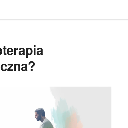
oterapia
czna?