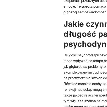
eksploracji przeszłych do
emocje. Terapeuta pomaga p
głębszej samoświadomości i
Jakie czyn
długość ps
psychodyn
Długość psychoterapii psyc
mogą wpływać na tempo pos
jak głębokie są problemy, z
skomplikowanymi trudnośc
na przetworzenie swoich d
Również osobiste cechy pac
refleksji nad sobą, mogą z
także jakość relacji terapeu
tym większa szansa na efek
osoby mogą potrzebować prz