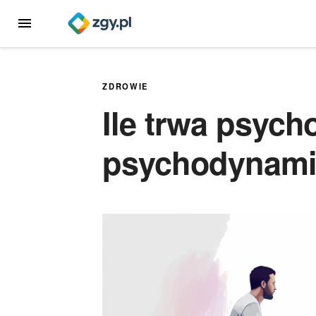
Przejdź
MENU
do
treści
ZDROWIE
Ile trwa psych
psychodynami