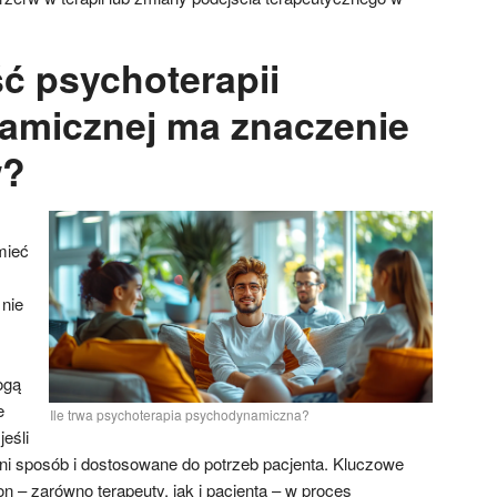
ć psychoterapii
amicznej ma znaczenie
w?
mieć
 nie
ogą
e
Ile trwa psychoterapia psychodynamiczna?
jeśli
i sposób i dostosowane do potrzeb pacjenta. Kluczowe
n – zarówno terapeuty, jak i pacjenta – w proces