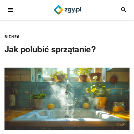
Przejdź
MENU
SZUKA
do
treści
BIZNES
Jak polubić sprzątanie?