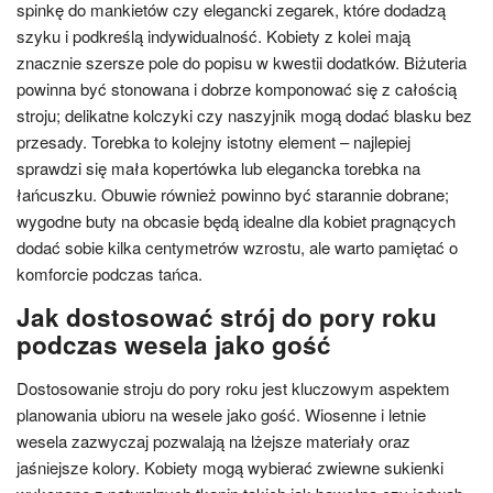
spinkę do mankietów czy elegancki zegarek, które dodadzą
szyku i podkreślą indywidualność. Kobiety z kolei mają
znacznie szersze pole do popisu w kwestii dodatków. Biżuteria
powinna być stonowana i dobrze komponować się z całością
stroju; delikatne kolczyki czy naszyjnik mogą dodać blasku bez
przesady. Torebka to kolejny istotny element – najlepiej
sprawdzi się mała kopertówka lub elegancka torebka na
łańcuszku. Obuwie również powinno być starannie dobrane;
wygodne buty na obcasie będą idealne dla kobiet pragnących
dodać sobie kilka centymetrów wzrostu, ale warto pamiętać o
komforcie podczas tańca.
Jak dostosować strój do pory roku
podczas wesela jako gość
Dostosowanie stroju do pory roku jest kluczowym aspektem
planowania ubioru na wesele jako gość. Wiosenne i letnie
wesela zazwyczaj pozwalają na lżejsze materiały oraz
jaśniejsze kolory. Kobiety mogą wybierać zwiewne sukienki