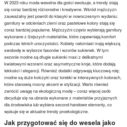
W 2023 roku moda weselna dla gości ewoluuje, a trendy stają
się coraz bardziej różnorodne i kreatywne. Wśród mężczyzn
zauważalny jest powrót do klasyki w nowoczesnym wydaniu;
garnitury w odcieniach ziemi oraz pastelowe kolory stają się
coraz bardziej popularne. Mężczyźni często wybierają garnitury
wykonane z lżejszych materiałów, które zapewniają komfort
podczas letnich uroczystości. Kobiety natomiast mają większą
swobodę w wyborze fasonów i wzorów sukienek. W tym
sezonie modne są długie sukienki maxi z delikatnymi
kwiatowymi wzorami oraz asymetryczne kroje, które dodają
lekkości i elegancji. Również dodatki odgrywają kluczową rolę;
modne są duże kolczyki oraz torebki w intensywnych kolorach,
które stanowią mocny akcent w stylizacji. Warto również
zwrócić uwagę na ekologiczną modę – coraz więcej osób
decyduje się na ubrania wykonane z materiałów przyjaznych
dla środowiska lub wybiera second-handowe elementy, co
wpisuje się w aktualne trendy proekologiczne.
Jak przygotować się do wesela jako