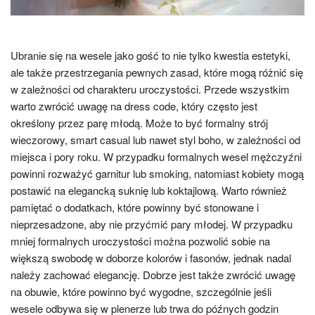
Ubranie się na wesele jako gość to nie tylko kwestia estetyki,
ale także przestrzegania pewnych zasad, które mogą różnić się
w zależności od charakteru uroczystości. Przede wszystkim
warto zwrócić uwagę na dress code, który często jest
określony przez parę młodą. Może to być formalny strój
wieczorowy, smart casual lub nawet styl boho, w zależności od
miejsca i pory roku. W przypadku formalnych wesel mężczyźni
powinni rozważyć garnitur lub smoking, natomiast kobiety mogą
postawić na elegancką suknię lub koktajlową. Warto również
pamiętać o dodatkach, które powinny być stonowane i
nieprzesadzone, aby nie przyćmić pary młodej. W przypadku
mniej formalnych uroczystości można pozwolić sobie na
większą swobodę w doborze kolorów i fasonów, jednak nadal
należy zachować elegancję. Dobrze jest także zwrócić uwagę
na obuwie, które powinno być wygodne, szczególnie jeśli
wesele odbywa się w plenerze lub trwa do późnych godzin