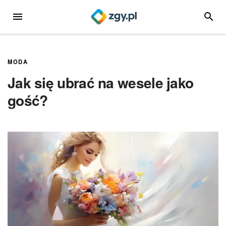
Przejdź
MENU
SZUKA
do
treści
MODA
Jak się ubrać na wesele jako
gość?