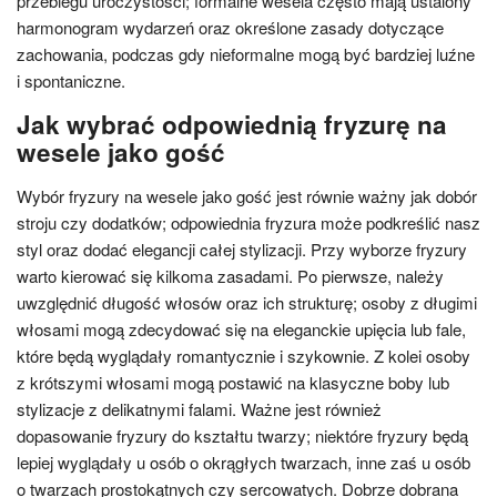
przebiegu uroczystości; formalne wesela często mają ustalony
harmonogram wydarzeń oraz określone zasady dotyczące
zachowania, podczas gdy nieformalne mogą być bardziej luźne
i spontaniczne.
Jak wybrać odpowiednią fryzurę na
wesele jako gość
Wybór fryzury na wesele jako gość jest równie ważny jak dobór
stroju czy dodatków; odpowiednia fryzura może podkreślić nasz
styl oraz dodać elegancji całej stylizacji. Przy wyborze fryzury
warto kierować się kilkoma zasadami. Po pierwsze, należy
uwzględnić długość włosów oraz ich strukturę; osoby z długimi
włosami mogą zdecydować się na eleganckie upięcia lub fale,
które będą wyglądały romantycznie i szykownie. Z kolei osoby
z krótszymi włosami mogą postawić na klasyczne boby lub
stylizacje z delikatnymi falami. Ważne jest również
dopasowanie fryzury do kształtu twarzy; niektóre fryzury będą
lepiej wyglądały u osób o okrągłych twarzach, inne zaś u osób
o twarzach prostokątnych czy sercowatych. Dobrze dobrana