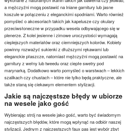
wykonane z naturalnych tkanin takich jak bawełna czy jedwab,
a mężczyźni mogą postawić na lniane garnitury lub jasne
koszule w połączeniu z eleganckimi spodniami. Warto również
pomyśleć o akcesoriach takich jak kapelusze czy okulary
przeciwsłoneczne w przypadku wesela odbywającego się w
plenerze. Z kolei jesienne i zimowe uroczystości wymagają
cieplejszych materiałów oraz ciemniejszych kolorów. Kobiety
powinny rozważyć sukienki z dłuższymi rękawami lub
eleganckie płaszcze, natomiast mężczyźni mogą postawić na
garnitury z wełny lub tweedu oraz ciepłe swetry pod
marynarką. Dodatkowo warto pomyśleć o warstwach – lekkich
szalikach czy chustach – które nie tylko będą praktyczne, ale
także staną się ciekawym elementem stylizacji.
Jakie są najczęstsze błędy w ubiorze
na wesele jako gość
Wybierając strój na wesele jako gość, warto być świadomym
najczęstszych błędów, które mogą wpłynąć na odbiór naszej
stylizacji. Jednym z najczęstszych faux pas jest wybór zbyt