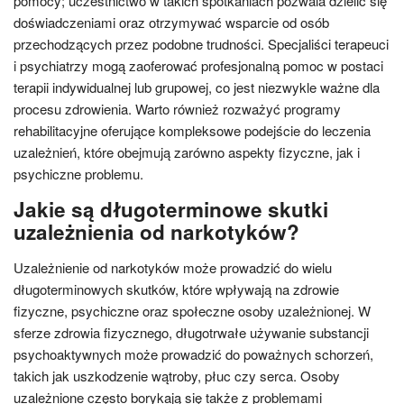
pomocy; uczestnictwo w takich spotkaniach pozwala dzielić się
doświadczeniami oraz otrzymywać wsparcie od osób
przechodzących przez podobne trudności. Specjaliści terapeuci
i psychiatrzy mogą zaoferować profesjonalną pomoc w postaci
terapii indywidualnej lub grupowej, co jest niezwykle ważne dla
procesu zdrowienia. Warto również rozważyć programy
rehabilitacyjne oferujące kompleksowe podejście do leczenia
uzależnień, które obejmują zarówno aspekty fizyczne, jak i
psychiczne problemu.
Jakie są długoterminowe skutki
uzależnienia od narkotyków?
Uzależnienie od narkotyków może prowadzić do wielu
długoterminowych skutków, które wpływają na zdrowie
fizyczne, psychiczne oraz społeczne osoby uzależnionej. W
sferze zdrowia fizycznego, długotrwałe używanie substancji
psychoaktywnych może prowadzić do poważnych schorzeń,
takich jak uszkodzenie wątroby, płuc czy serca. Osoby
uzależnione często borykają się także z problemami