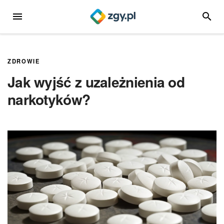
Przejdź
MENU
SZUKA
do
treści
ZDROWIE
Jak wyjść z uzależnienia od
narkotyków?