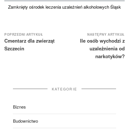
Zamknięty ośrodek leczenia uzależnień alkoholowych Śląsk
Nawigacja
POPRZEDNI ARTYKUŁ
NASTĘPNY ARTYKUŁ
Cmentarz dla zwierząt
Ile osób wychodzi z
wpisu
Szczecin
uzależnienia od
narkotyków?
KATEGORIE
Biznes
Budownictwo